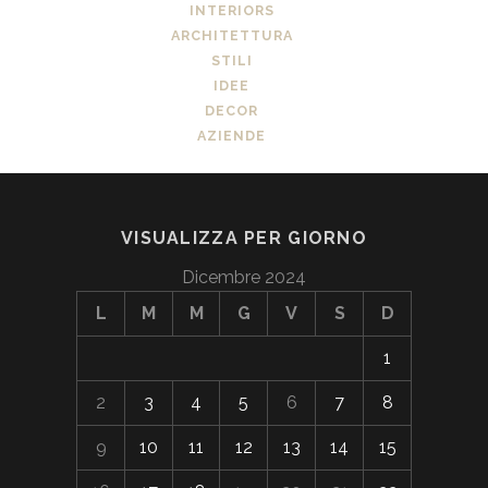
INTERIORS
ARCHITETTURA
STILI
IDEE
DECOR
AZIENDE
VISUALIZZA PER GIORNO
Dicembre 2024
L
M
M
G
V
S
D
1
2
3
4
5
6
7
8
9
10
11
12
13
14
15