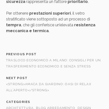
sicurezza
rappresenta un fattore
prioritario
.
Per ottenere
prestazioni superiori
, il vetro
stratificato viene sottoposto ad un processo di
tempra
, che gli conferisce un’elevata
resistenza
meccanica e termica
.
PREVIOUS POST
TRASLOCO ECONOMICO A MILANO: CONSIGLI PER UN
TRASFERIMENTO ECONOMICO E SENZA STRESS
NEXT POST
<STRONG>AMACA DA GIARDINO: OASI DI RELAX
ALL’APERTO</STRONG>
CATEGORIES
ARCHITETTURA
BLOG ARREDAMENTO
DESIGN