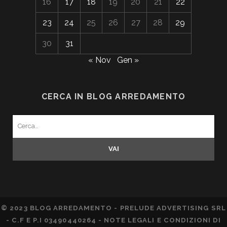
16
17
18
19
20
21
22
23
24
25
26
27
28
29
30
31
« Nov
Gen »
CERCA IN BLOG ARREDAMENTO
Search
for:
© 2023 BLOG ARREDAMENTO - PRELUDE ADVERTISING SRL
- C.F E P.I 03490440264 -
NOTE LEGALI E CONDIZIONI DI