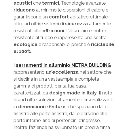
acustici
che
termici
. Tecnologie avanzate
riducono
al minimo le dispersioni di calore e
garantiscono un
comfort
abitativo ottimale,
oltre ad offrire sistemi di
sicurezza
altamente
resistenti alle
effrazioni
. L’alluminio è inoltre
resistente al fuoco e rappresenta una scelta
ecologica
e responsabile, perché è
riciclabile
al 100%
.
I
serramenti in alluminio METRA BUILDING
rappresentano
un’eccellenza
nel settore che
si declina in un’a vasta’ampia e completa
gamma di prodotti per la tua casa,
caratterizzati da
design made in Italy
. Il noto
brand offre soluzioni altamente personalizzabili
in
dimensioni
e
finiture
, che spaziano dalle
finestre alle porte finestre, dalle persiane alle
porte interne, fino ai portoncini d’ingresso.
Inoltre, l’azienda ha sviluppato un programma