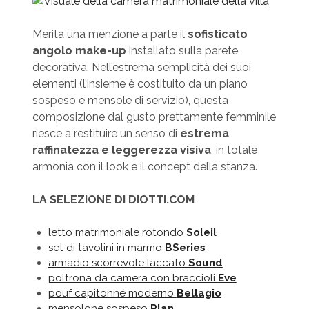
Merita una menzione a parte il
sofisticato
angolo make-up
installato sulla parete
decorativa. Nell’estrema semplicità dei suoi
elementi (l’insieme è costituito da un piano
sospeso e mensole di servizio), questa
composizione dal gusto prettamente femminile
riesce a restituire un senso di
estrema
raffinatezza e leggerezza visiva
, in totale
armonia con il look e il concept della stanza.
LA SELEZIONE DI DIOTTI.COM
letto matrimoniale rotondo
Soleil
set di tavolini in marmo
BSeries
armadio scorrevole laccato
Sound
poltrona da camera con braccioli
Eve
pouf capitonné moderno
Bellagio
mensolone sospeso
Plan