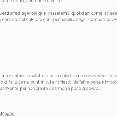
come divani, poltrone e tavolini.
sti arredi agevola quei passatempi quotidiani come, ad esempio,
 consiste nel colorare con i pennarelli disegni stampati, davve
 una piantana in salotto si basa quindi su un compromesso tra
i far luce nei punti in cui è richiesto, dall’altra parte è import
’ambiente, per non creare disarmonie poco gradevoli.