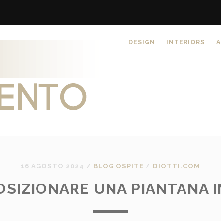
DESIGN
INTERIORS
A
16 AGOSTO 2024
/
BLOG OSPITE
/
DIOTTI.COM
OSIZIONARE UNA PIANTANA I