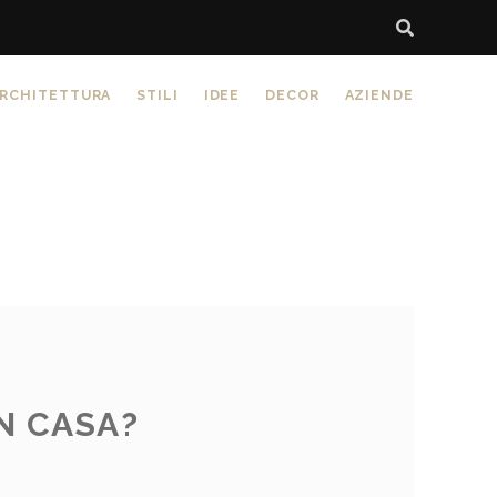
RCHITETTURA
STILI
IDEE
DECOR
AZIENDE
N CASA?