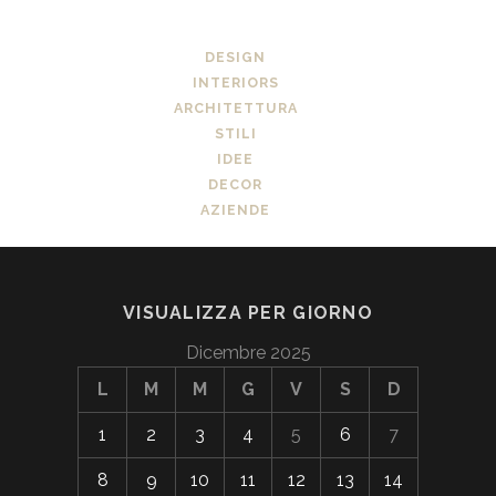
DESIGN
INTERIORS
ARCHITETTURA
STILI
IDEE
DECOR
AZIENDE
VISUALIZZA PER GIORNO
Dicembre 2025
L
M
M
G
V
S
D
1
2
3
4
5
6
7
8
9
10
11
12
13
14