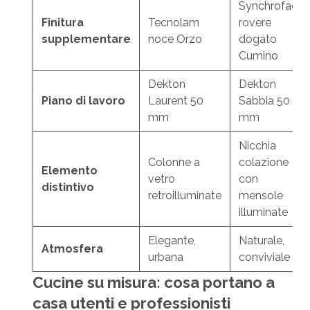
Synchroface
Finitura
Tecnolam
rovere
supplementare
noce Orzo
dogato
Cumino
Dekton
Dekton
Piano di lavoro
Laurent 50
Sabbia 50
mm
mm
Nicchia
Colonne a
colazione
Elemento
vetro
con
distintivo
retroilluminate
mensole
illuminate
Elegante,
Naturale,
Atmosfera
urbana
conviviale
Cucine su misura: cosa portano a
casa utenti e professionisti