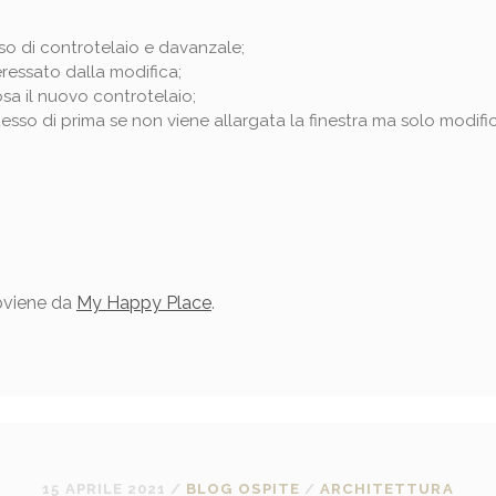
 di controtelaio e davanzale;
ressato dalla modifica;
osa il nuovo controtelaio;
esso di prima se non viene allargata la finestra ma solo modific
viene da
My Happy Place
.
15 APRILE 2021
/
BLOG OSPITE
/
ARCHITETTURA