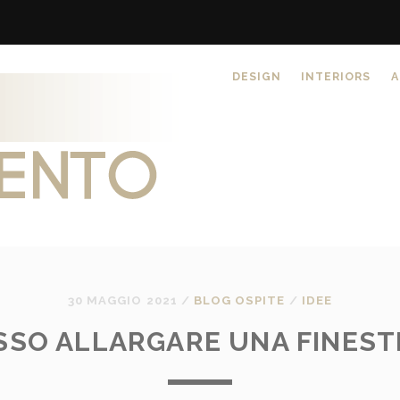
DESIGN
INTERIORS
A
30 MAGGIO 2021
/
BLOG OSPITE
/
IDEE
SSO ALLARGARE UNA FINEST