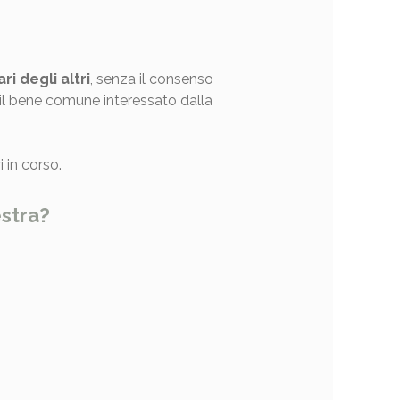
i degli altri
, senza il consenso
re il bene comune interessato dalla
 in corso.
estra?