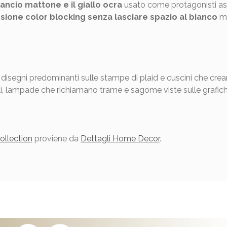
arancio mattone e il giallo ocra
usato come protagonisti ass
sione color blocking senza lasciare spazio al bianco
ma
 disegni predominanti sulle stampe di plaid e cuscini che crea
oli, lampade che richiamano trame e sagome viste sulle grafich
ollection
proviene da
Dettagli Home Decor
.