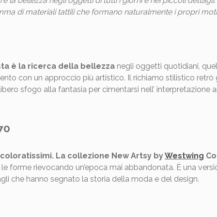
e la bellezza negli oggetti di tutti i giorni e nei piccoli dettagl
mma di materiali tattili che formano naturalmente i propri motiv
ta è la ricerca della bellezza
negli oggetti quotidiani, que
ento con un approccio più artistico. Il richiamo stilistico ret
bero sfogo alla fantasia per cimentarsi nell’ interpretazione a
70
 coloratissimi.
La collezione New Artsy by
Westwing
Col
 e le forme rievocando un’epoca mai abbandonata. È una versi
agli che hanno segnato la storia della moda e del design.