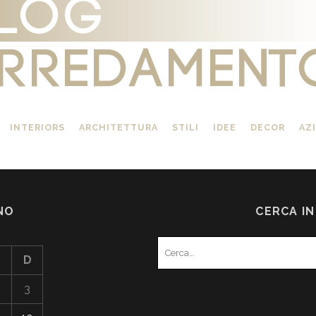
INTERIORS
ARCHITETTURA
STILI
IDEE
DECOR
AZ
NO
CERCA I
Search
D
for:
3