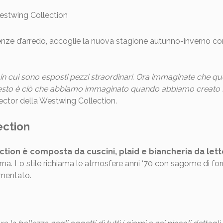
denze d’arredo, accoglie la nuova stagione autunno-inverno con
n cui sono esposti pezzi straordinari. Ora immaginate che ques
uesto è ciò che abbiamo immaginato quando abbiamo creato 
rector della Westwing Collection.
ection
tion è composta da cuscini, plaid e biancheria da lett
rna. Lo stile richiama le atmosfere anni ‘70 con sagome di f
imentato.