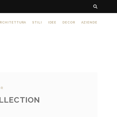
RCHITETTURA
STILI
IDEE
DECOR
AZIENDE
OR
LLECTION