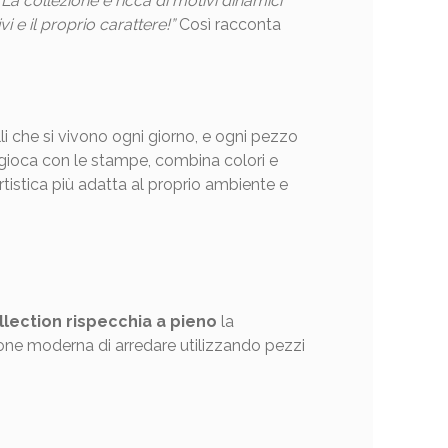
i. La collezione è ricca di motivi dinamici
i e il proprio carattere!”
Così racconta
lli che si vivono ogni giorno, e ogni pezzo
rò gioca con le stampe, combina colori e
rtistica più adatta al proprio ambiente e
lection rispecchia a pieno
la
one moderna di arredare utilizzando pezzi