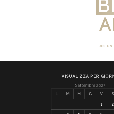
DESIGN
VISUALIZZA PER GIOR
Settembre 2023
L
M
M
G
V
S
1
2