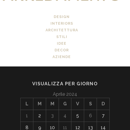
DESIGN
INTERIORS
ARCHITETTURA
STILI
IDEE
DECOR
AZIENDE
VISUALIZZA PER GIORNO
Aprile 2024
L
M
M
G
V
S
D
1
2
3
4
5
6
7
8
9
10
11
12
13
14