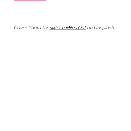
Cover Photo by
Sixteen Miles Out
on Unsplash.
Stai con me, a Casa Poetica?
Iscriviti alla newsletter per riscoprire i processi di
consapevolezza del riordino e del decluttering,
sempre con una punta di ironia e
friccicore
(mica Freud, eh!). Ricevi subito il mio regalo di
benvenuto,
il codice sconto -10% che puoi
usare sulle consulenze online.