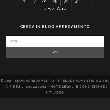
26
27
28
29
30
31
« Apr
Giu »
CERCA IN BLOG ARREDAMENTO
Search
for:
© 2023 BLOG ARREDAMENTO - PRELUDE ADVERTISING SRL
- C.F E P.I 03490440264 -
NOTE LEGALI E CONDIZIONI DI
UTILIZZO