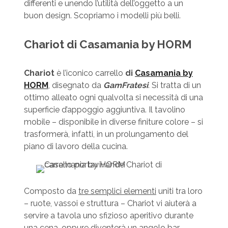
differenti e unendo l’utilità dell’oggetto a un
buon design. Scopriamo i modelli più belli.
Chariot di Casamania by HORM
Chariot
è l’iconico carrello
di
Casamania by
HORM
, disegnato da
GamFratesi
. Si tratta di un
ottimo alleato ogni qualvolta si necessità di una
superficie d’appoggio aggiuntiva. Il tavolino
mobile – disponibile in diverse finiture colore – si
trasformerà, infatti, in un prolungamento del
piano di lavoro della cucina.
Composto da
tre semplici elementi
uniti tra loro
– ruote, vassoi e struttura – Chariot vi aiuterà a
servire a tavola uno sfizioso aperitivo durante
una cena, oppure diventerà un angolo bar