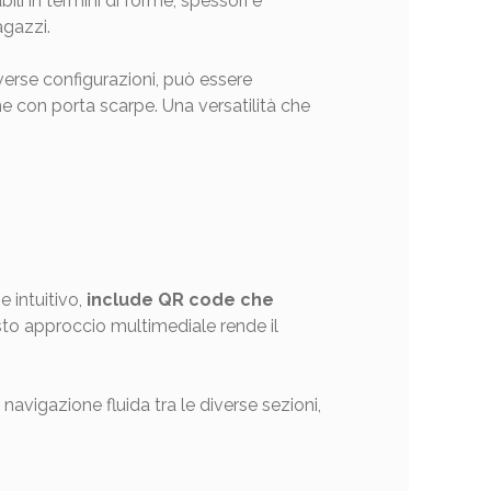
ili in termini di forme, spessori e
agazzi.
diverse configurazioni, può essere
one con porta scarpe. Una versatilità che
 intuitivo,
include QR code che
sto approccio multimediale rende il
avigazione fluida tra le diverse sezioni,