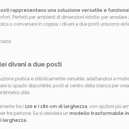
posti rappresentano una soluzione versatile e funziona
ort. Perfetti per ambienti di dimensioni ridotte, per arredare
ca o conversare in coppia, i divani a due posti uniscono esteti
ei divani a due posti
uzione pratica e stilisticamente versatile, adattandosi a molte
re lo spazio disponibile, posti al centro della stanza per cr
entimetro utile.
lmente tra i
120 e i 180 cm di larghezza
, con opzioni più a
r tre persone. Se si desidera un
modello trasformabile in
di larghezza
.