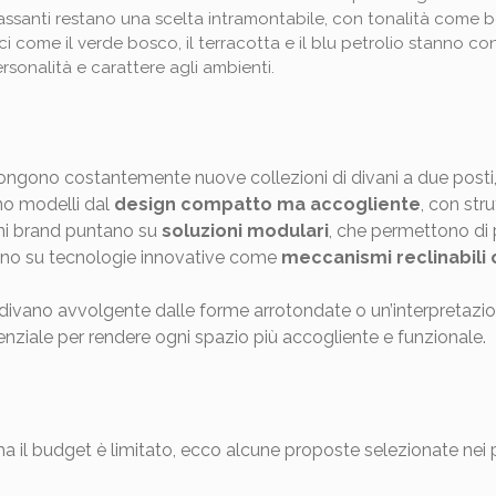
ilassanti restano una scelta intramontabile, con tonalità come b
ci come il verde bosco, il terracotta e il blu petrolio stanno 
onalità e carattere agli ambienti.
pongono costantemente nuove collezioni di divani a due posti,
no modelli dal
design compatto ma accogliente
, con str
ni brand puntano su
soluzioni modulari
, che permettono di p
rano su tecnologie innovative come
meccanismi reclinabili o
n divano avvolgente dalle forme arrotondate o un’interpretazio
nziale per rendere ogni spazio più accogliente e funzionale.
 ma il budget è limitato, ecco alcune proposte selezionate nei