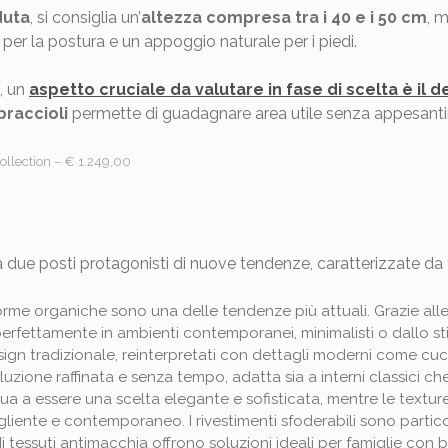
duta
, si consiglia un’
altezza compresa tra i 40 e i 50 cm
, 
per la postura e un appoggio naturale per i piedi.
, un
aspetto cruciale da valutare in fase di scelta è il d
braccioli
permette di guadagnare area utile senza appesantir
ollection – € 1.249,00
 a due posti protagonisti di nuove tendenze, caratterizzate da 
 forme organiche sono una delle tendenze più attuali. Grazie alle
perfettamente in ambienti contemporanei, minimalisti o dallo sti
esign tradizionale, reinterpretati con dettagli moderni come cucit
luzione raffinata e senza tempo, adatta sia a interni classici ch
inua a essere una scelta elegante e sofisticata, mentre le texture
iente e contemporaneo. I rivestimenti sfoderabili sono partico
i tessuti antimacchia offrono soluzioni ideali per famiglie con 