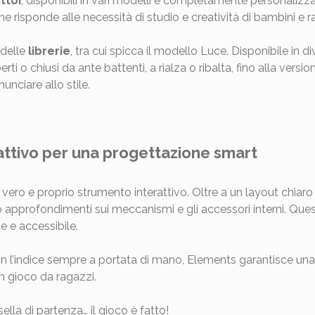
ittoi
, disponibili in vari modelli e completamente personalizzab
 risponde alle necessità di studio e creatività di bambini e r
 delle
librerie
, tra cui spicca il modello Luce. Disponibile in 
ti o chiusi da ante battenti, a rialza o ribalta, fino alla versi
unciare allo stile.
rattivo per una progettazione smart
ero e proprio strumento interattivo. Oltre a un layout chiaro e
o approfondimenti sui meccanismi e gli accessori interni. Que
e e accessibile.
n l’indice sempre a portata di mano, Elements garantisce una n
n gioco da ragazzi.
ella di partenza… il gioco è fatto!