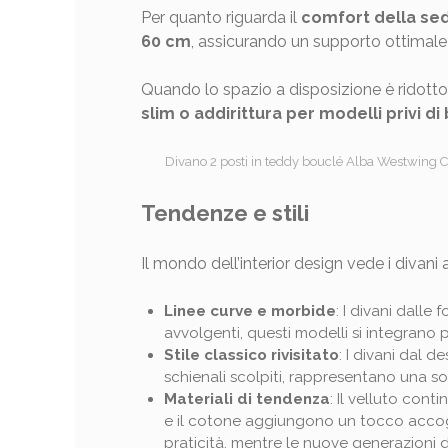
Per quanto riguarda il
comfort della se
60 cm
, assicurando un supporto ottimale 
Quando lo spazio a disposizione è ridotto
slim o addirittura per modelli privi di 
Divano 2 posti in teddy bouclé Alba Westwing C
Tendenze e stili
Il mondo dell’interior design vede i divani
Linee curve e morbide
: I divani dalle
avvolgenti, questi modelli si integrano 
Stile classico rivisitato
: I divani dal d
schienali scolpiti, rappresentano una so
Materiali di tendenza
: Il velluto cont
e il cotone aggiungono un tocco accogl
praticità, mentre le nuove generazioni d