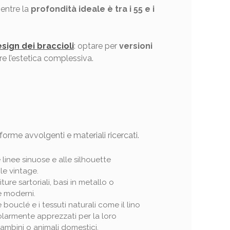
mentre la
profondità ideale è tra i 55 e i
esign dei braccioli
: optare per
versioni
e l’estetica complessiva.
forme avvolgenti e materiali ricercati.
 linee sinuose e alle silhouette
le vintage.
ure sartoriali, basi in metallo o
e moderni.
 bouclé e i tessuti naturali come il lino
larmente apprezzati per la loro
bambini o animali domestici.