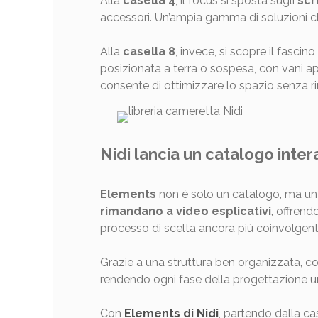
Alla
casella 4
, il focus si sposta sugli
scr
accessori. Un’ampia gamma di soluzioni che
Alla
casella 8
, invece, si scopre il fascino
posizionata a terra o sospesa, con vani aper
consente di ottimizzare lo spazio senza rin
Nidi lancia un catalogo inte
Elements
non è solo un catalogo, ma un v
rimandano a video esplicativi
, offrend
processo di scelta ancora più coinvolgent
Grazie a una struttura ben organizzata, co
rendendo ogni fase della progettazione u
Con
Elements di Nidi
, partendo dalla cas