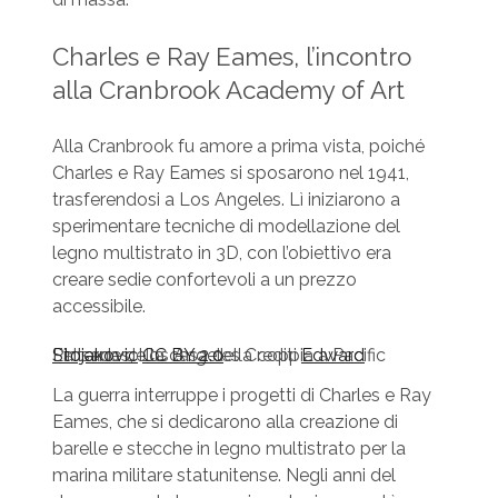
Charles e Ray Eames, l’incontro
alla Cranbrook Academy of Art
Alla Cranbrook fu amore a prima vista, poiché
Charles e Ray Eames si sposarono nel 1941,
trasferendosi a Los Angeles. Lì iniziarono a
sperimentare tecniche di modellazione del
legno multistrato in 3D, con l’obiettivo era
creare sedie confortevoli a un prezzo
accessibile.
L’interno della casa della coppia a Pacific Palisades, Los Angeles Crediti
Edward Stojakovic
CC BY 2.0
La guerra interruppe i progetti di Charles e Ray
Eames, che si dedicarono alla creazione di
barelle e stecche in legno multistrato per la
marina militare statunitense. Negli anni del