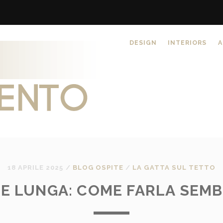
DESIGN
INTERIORS
A
18 APRILE 2025
/
BLOG OSPITE
/
LA GATTA SUL TETTO
E LUNGA: COME FARLA SEM