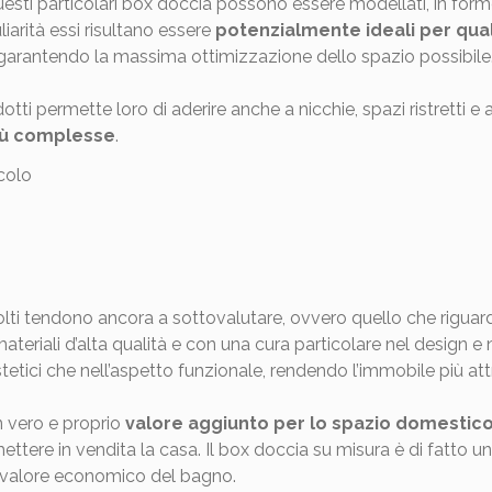
esti particolari box doccia possono essere modellati, in form
iarità essi risultano essere
potenzialmente ideali per qua
 garantendo la massima ottimizzazione dello spazio possibile
i permette loro di aderire anche a nicchie, spazi ristretti e an
più complesse
.
olti tendono ancora a sottovalutare, ovvero quello che riguar
eriali d’alta qualità e con una cura particolare nel design e ne
estetici che nell’aspetto funzionale, rendendo l’immobile più a
n vero e proprio
valore aggiunto per lo spazio domestic
mettere in vendita la casa. Il box doccia su misura è di fatto u
l valore economico del bagno.