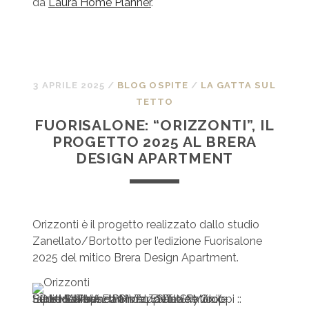
da
Laura Home Planner
.
3 APRILE 2025
/
BLOG OSPITE
/
LA GATTA SUL
TETTO
FUORISALONE: “ORIZZONTI”, IL
PROGETTO 2025 AL BRERA
DESIGN APARTMENT
Orizzonti è il progetto realizzato dallo studio
Zanellato/Bortotto per l’edizione Fuorisalone
2025 del mitico Brera Design Apartment.
Sedie Patio / Ethimo :: Tavolo Patio / Ethimo :: Arazzo Cime / Saba :: Mobile Lunardelli Venezia :: Tappeto Sky / cc-tapis :: Lampada Moon / Davide Groppi :: Pareti Sikkens :: PH VALENTINA SOMMARIVA