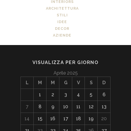
INTERIORS
ARCHITETTURA
STILI
IDEE
DECOR
AZIENDE
VISUALIZZA PER GIORNO
Aprile 2025
L
M
M
G
V
S
D
1
2
3
4
5
6
7
8
9
10
11
12
13
14
15
16
17
18
19
20
21
22
23
24
25
26
27