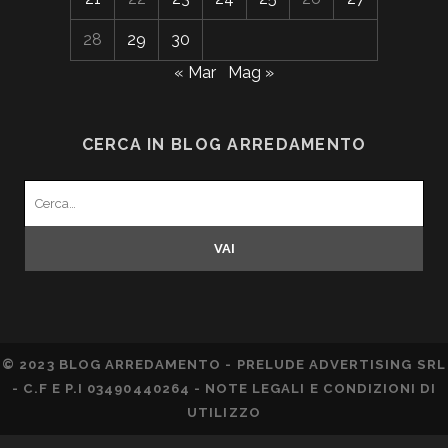
28
29
30
« Mar
Mag »
CERCA IN BLOG ARREDAMENTO
Search
for:
© 2023 BLOG ARREDAMENTO - PRELUDE ADVERTISING SRL
- C.F E P.I 03490440264 -
NOTE LEGALI E CONDIZIONI DI
UTILIZZO