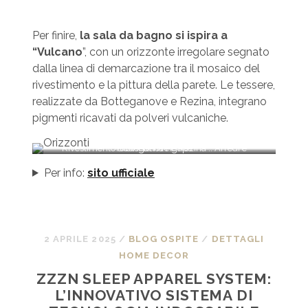
Per finire,
la sala da bagno si ispira a
“Vulcano
”, con un orizzonte irregolare segnato
dalla linea di demarcazione tra il mosaico del
rivestimento e la pittura della parete. Le tessere,
realizzate da Botteganove e Rezina, integrano
pigmenti ricavati da polveri vulcaniche.
Rivestimento Botteganove e Rezina :: Arredi e rubinetteria Agape
Per info:
sito ufficiale
2 APRILE 2025
/
BLOG OSPITE
/
DETTAGLI
HOME DECOR
ZZZN SLEEP APPAREL SYSTEM:
L’INNOVATIVO SISTEMA DI