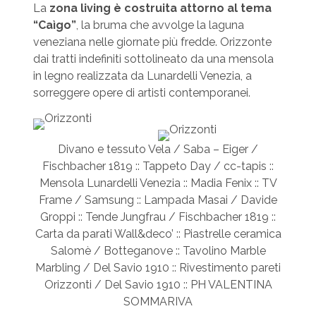
La
zona living è costruita attorno al tema
“Caìgo”
, la bruma che avvolge la laguna
veneziana nelle giornate più fredde. Orizzonte
dai tratti indefiniti sottolineato da una mensola
in legno realizzata da Lunardelli Venezia, a
sorreggere opere di artisti contemporanei.
Divano e tessuto Vela / Saba – Eiger /
Fischbacher 1819 :: Tappeto Day / cc-tapis ::
Mensola Lunardelli Venezia :: Madia Fenix :: TV
Frame / Samsung :: Lampada Masai / Davide
Groppi :: Tende Jungfrau / Fischbacher 1819 ::
Carta da parati Wall&deco’ :: Piastrelle ceramica
Salomè / Botteganove :: Tavolino Marble
Marbling / Del Savio 1910 :: Rivestimento pareti
Orizzonti / Del Savio 1910 :: PH VALENTINA
SOMMARIVA