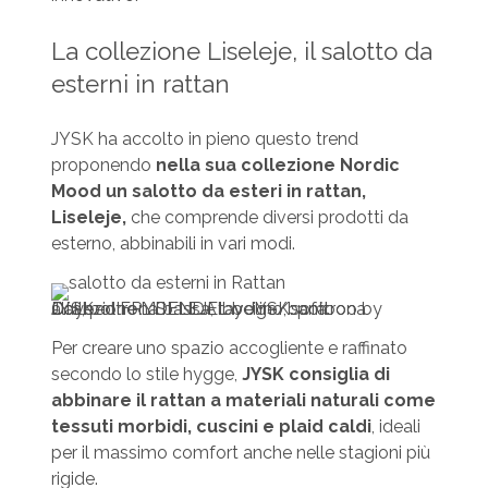
La collezione Liseleje, il salotto da
esterni in rattan
JYSK ha accolto in pieno questo trend
proponendo
nella sua collezione Nordic
Mood un salotto da esteri in rattan,
Liseleje,
che comprende diversi prodotti da
esterno, abbinabili in vari modi.
Collezione LISELEJE by JYSK: poltrona alta, poltrona bassa, tavolino, sofà. Daybed FRYDENDAL beige/bamboo by JYSK.
Per creare uno spazio accogliente e raffinato
secondo lo stile hygge,
JYSK consiglia di
abbinare il rattan a materiali naturali come
tessuti morbidi, cuscini e plaid caldi
, ideali
per il massimo comfort anche nelle stagioni più
rigide.