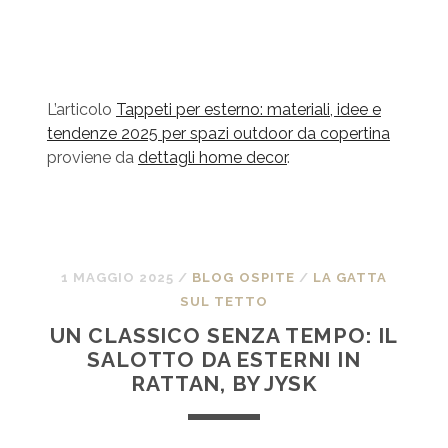
L’articolo
Tappeti per esterno: materiali, idee e
tendenze 2025 per spazi outdoor da copertina
proviene da
dettagli home decor
.
1 MAGGIO 2025
/
BLOG OSPITE
/
LA GATTA
SUL TETTO
UN CLASSICO SENZA TEMPO: IL
SALOTTO DA ESTERNI IN
RATTAN, BY JYSK