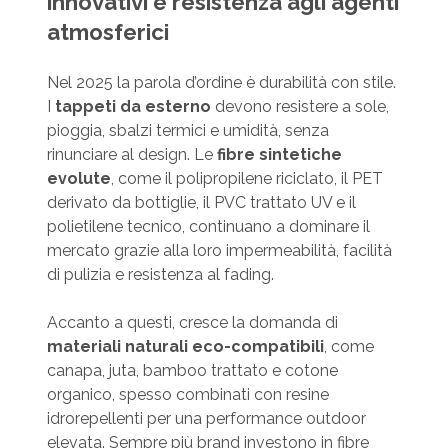
innovativi e resistenza agli agenti
atmosferici
Nel 2025 la parola d’ordine è durabilità con stile.
I
tappeti da esterno
devono resistere a sole,
pioggia, sbalzi termici e umidità, senza
rinunciare al design. Le
fibre sintetiche
evolute
, come il polipropilene riciclato, il PET
derivato da bottiglie, il PVC trattato UV e il
polietilene tecnico, continuano a dominare il
mercato grazie alla loro impermeabilità, facilità
di pulizia e resistenza al fading.
Accanto a questi, cresce la domanda di
materiali naturali eco-compatibili
, come
canapa, juta, bamboo trattato e cotone
organico, spesso combinati con resine
idrorepellenti per una performance outdoor
elevata. Sempre più brand investono in fibre