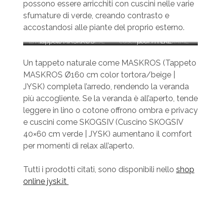
possono essere arricchiti con cuscini nelle varie
sfumature di verde, creando contrasto e
accostandosi alle piante del proprio esterno.
tavolino da caffè LISELEJE
tappeto MASKROS
cuscino GULDBLOMME
pouf HYLKE
Un tappeto naturale come MASKROS (Tappeto
MASKROS Ø160 cm color tortora/beige |
JYSK) completa l’arredo, rendendo la veranda
più accogliente. Se la veranda è all’aperto, tende
leggere in lino o cotone offrono ombra e privacy
e cuscini come SKOGSIV (Cuscino SKOGSIV
40×60 cm verde | JYSK) aumentano il comfort
per momenti di relax all’aperto.
Tutti i prodotti citati, sono disponibili nello
shop
online jysk.it