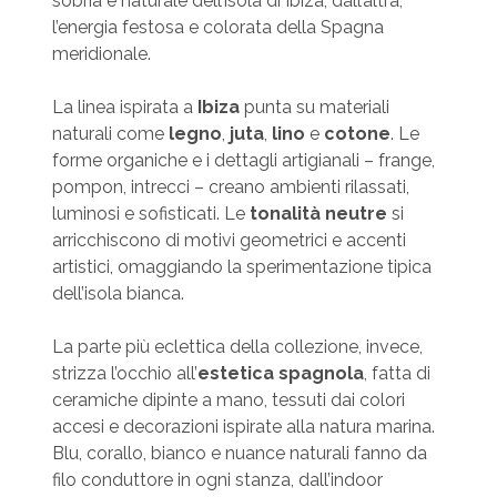
sobria e naturale dell’isola di Ibiza, dall’altra,
l’energia festosa e colorata della Spagna
meridionale.
La linea ispirata a
Ibiza
punta su materiali
naturali come
legno
,
juta
,
lino
e
cotone
. Le
forme organiche e i dettagli artigianali – frange,
pompon, intrecci – creano ambienti rilassati,
luminosi e sofisticati. Le
tonalità neutre
si
arricchiscono di motivi geometrici e accenti
artistici, omaggiando la sperimentazione tipica
dell’isola bianca.
La parte più eclettica della collezione, invece,
strizza l’occhio all’
estetica spagnola
, fatta di
ceramiche dipinte a mano, tessuti dai colori
accesi e decorazioni ispirate alla natura marina.
Blu, corallo, bianco e nuance naturali fanno da
filo conduttore in ogni stanza, dall’indoor