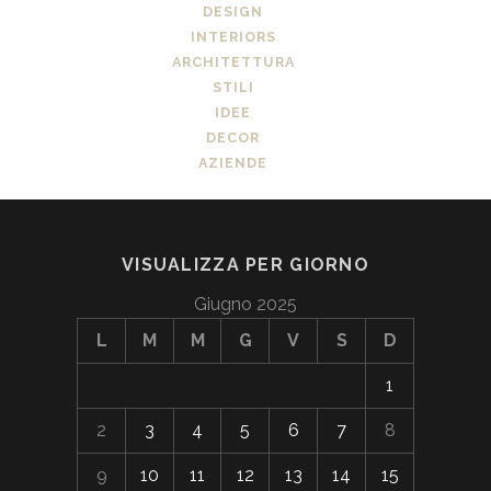
DESIGN
INTERIORS
ARCHITETTURA
STILI
IDEE
DECOR
AZIENDE
VISUALIZZA PER GIORNO
Giugno 2025
L
M
M
G
V
S
D
1
2
3
4
5
6
7
8
9
10
11
12
13
14
15