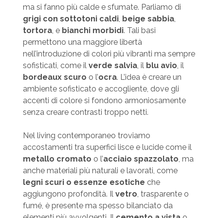
ma si fanno più calde e sfumate. Parliamo di
grigi con sottotoni caldi
,
beige sabbia
,
tortora
, e
bianchi morbidi
. Tali basi
permettono una maggiore libertà
nell’introduzione di colori più vibranti ma sempre
sofisticati, come il
verde salvia
, il
blu avio
, il
bordeaux scuro
o l’
ocra
. L’idea è creare un
ambiente sofisticato e accogliente, dove gli
accenti di colore si fondono armoniosamente
senza creare contrasti troppo netti.
Nel living contemporaneo troviamo
accostamenti tra superfici lisce e lucide come il
metallo cromato
o l’
acciaio spazzolato
, ma
anche materiali più naturali e lavorati, come
legni scuri o essenze esotiche
che
aggiungono profondità. Il
vetro
, trasparente o
fumé, è presente ma spesso bilanciato da
elementi più avvolgenti. Il
cemento a vista
o