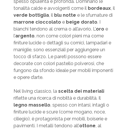
spesso opulenta e profonda. Dominano le
tonalità calde e avvolgenti come il
bordeaux
, il
verde bottiglia
, il
blu notte
e le sfumature di
marrone cioccolato
e
beige dorato
. I
bianchi tendono al crema o all’avorio. L’
oro
e
l’
argento
, non come colori pieni ma come
finiture lucide o dettagli su cornici, lampadari e
maniglie, sono essenziali per aggiungere un
tocco di sfarzo. Le pareti possono essere
decorate con colori pastello polverosi, che
fungono da sfondo ideale per mobili imponenti
e opere d’arte.
Nel living classico, la
scelta dei materiali
riflette una ricerca di nobiltà e durabilità. Il
legno massello
, spesso con intarsi, intagli o
finiture lucide e scure (come mogano, noce,
ciliegio), è protagonista per mobili, boiserie e
pavimenti. I metalli tendono all’
ottone
, al