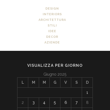
DESIGN
INTERIORS
ARCHITETTURA
STILI
IDEE
DECOR
AZIENDE
VISUALIZZA PER GIORNO
Giugno 2025
L
M
M
G
V
S
D
1
2
3
4
5
6
7
8