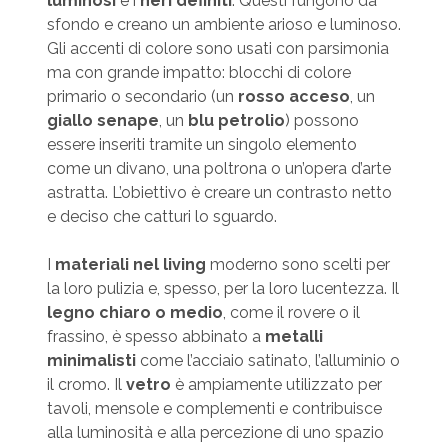
luminosi
e i
neri definiti
. Questi fungono da
sfondo e creano un ambiente arioso e luminoso.
Gli accenti di colore sono usati con parsimonia
ma con grande impatto: blocchi di colore
primario o secondario (un
rosso acceso
, un
giallo senape
, un
blu petrolio
) possono
essere inseriti tramite un singolo elemento
come un divano, una poltrona o un’opera d’arte
astratta. L’obiettivo è creare un contrasto netto
e deciso che catturi lo sguardo.
I
materiali nel living
moderno sono scelti per
la loro pulizia e, spesso, per la loro lucentezza. Il
legno chiaro o medio
, come il rovere o il
frassino, è spesso abbinato a
metalli
minimalisti
come l’acciaio satinato, l’alluminio o
il cromo. Il
vetro
è ampiamente utilizzato per
tavoli, mensole e complementi e contribuisce
alla luminosità e alla percezione di uno spazio