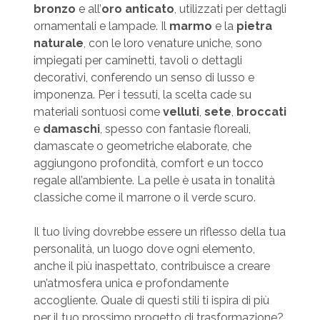
bronzo
e all’
oro anticato
, utilizzati per dettagli
ornamentali e lampade. Il
marmo
e la
pietra
naturale
, con le loro venature uniche, sono
impiegati per caminetti, tavoli o dettagli
decorativi, conferendo un senso di lusso e
imponenza. Per i tessuti, la scelta cade su
materiali sontuosi come
velluti
,
sete
,
broccati
e
damaschi
, spesso con fantasie floreali,
damascate o geometriche elaborate, che
aggiungono profondità, comfort e un tocco
regale all’ambiente. La pelle è usata in tonalità
classiche come il marrone o il verde scuro.
Il tuo living dovrebbe essere un riflesso della tua
personalità, un luogo dove ogni elemento,
anche il più inaspettato, contribuisce a creare
un’atmosfera unica e profondamente
accogliente. Quale di questi stili ti ispira di più
per il tuo prossimo progetto di trasformazione?