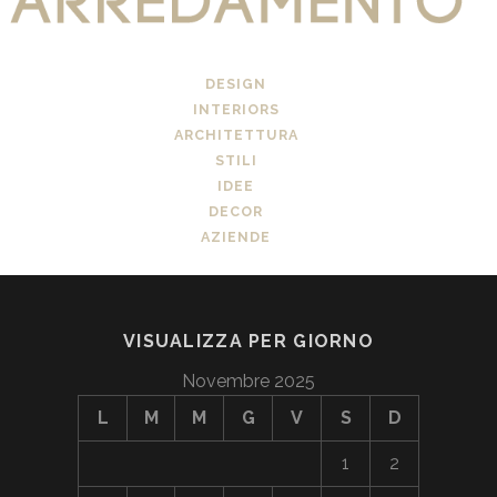
DESIGN
INTERIORS
ARCHITETTURA
STILI
IDEE
DECOR
AZIENDE
VISUALIZZA PER GIORNO
Novembre 2025
L
M
M
G
V
S
D
1
2