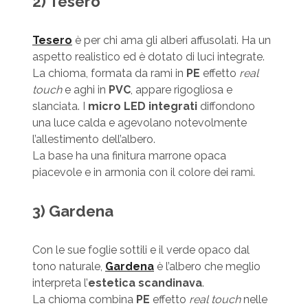
2) Tesero
Tesero
è per chi ama gli alberi affusolati. Ha un
aspetto realistico ed è dotato di luci integrate.
La chioma, formata da rami in
PE
effetto
real
touch
e aghi in
PVC
, appare rigogliosa e
slanciata. I
micro LED integrati
diffondono
una luce calda e agevolano notevolmente
l’allestimento dell’albero.
La base ha una finitura marrone opaca
piacevole e in armonia con il colore dei rami.
3) Gardena
Con le sue foglie sottili e il verde opaco dal
tono naturale,
Gardena
è l’albero che meglio
interpreta l’
estetica scandinava
.
La chioma combina
PE
effetto
real touch
nelle