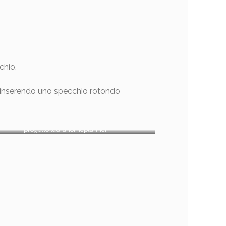
chio,
 inserendo uno specchio rotondo
progetto laurahomeplanner