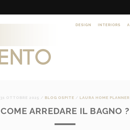
DESIGN
INTERIORS
A
31 OTTOBRE 2025
/
BLOG OSPITE
/
LAURA HOME PLANNER
COME ARREDARE IL BAGNO ?