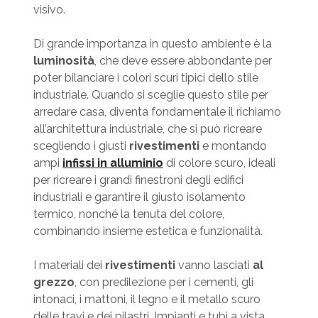
visivo.
Di grande importanza in questo ambiente è la
luminosità
, che deve essere abbondante per
poter bilanciare i colori scuri tipici dello stile
industriale. Quando si sceglie questo stile per
arredare casa, diventa fondamentale il richiamo
all’architettura industriale, che si può ricreare
scegliendo i giusti
rivestimenti
e montando
ampi
infissi in alluminio
di colore scuro, ideali
per ricreare i grandi finestroni degli edifici
industriali e garantire il giusto isolamento
termico, nonché la tenuta del colore,
combinando insieme estetica e funzionalità.
I materiali dei
rivestimenti
vanno lasciati
al
grezzo
, con predilezione per i cementi, gli
intonaci, i mattoni, il legno e il metallo scuro
delle travi e dei pilastri. Impianti e tubi a vista