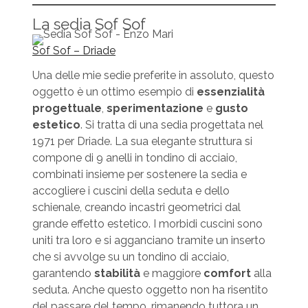
La sedia Sof Sof
Sof Sof – Driade
Una delle mie sedie preferite in assoluto, questo
oggetto è un ottimo esempio di
essenzialità
progettuale
,
sperimentazione
e
gusto
estetico
. Si tratta di una sedia progettata nel
1971 per Driade. La sua elegante struttura si
compone di 9 anelli in tondino di acciaio,
combinati insieme per sostenere la sedia e
accogliere i cuscini della seduta e dello
schienale, creando incastri geometrici dal
grande effetto estetico. I morbidi cuscini sono
uniti tra loro e si agganciano tramite un inserto
che si avvolge su un tondino di acciaio,
garantendo
stabilità
e maggiore
comfort
alla
seduta. Anche questo oggetto non ha risentito
del passare del tempo, rimanendo tuttora un