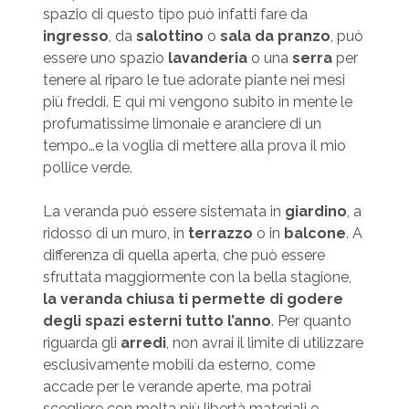
spazio di questo tipo può infatti fare da
ingresso
, da
salottino
o
sala da pranzo
, può
essere uno spazio
lavanderia
o una
serra
per
tenere al riparo le tue adorate piante nei mesi
più freddi. E qui mi vengono subito in mente le
profumatissime limonaie e aranciere di un
tempo…e la voglia di mettere alla prova il mio
pollice verde.
La veranda può essere sistemata in
giardino
, a
ridosso di un muro, in
terrazzo
o in
balcone
. A
differenza di quella aperta, che può essere
sfruttata maggiormente con la bella stagione,
la veranda chiusa ti permette di godere
degli spazi esterni tutto l’anno
. Per quanto
riguarda gli
arredi
, non avrai il limite di utilizzare
esclusivamente mobili da esterno, come
accade per le verande aperte, ma potrai
scegliere con molta più libertà materiali e