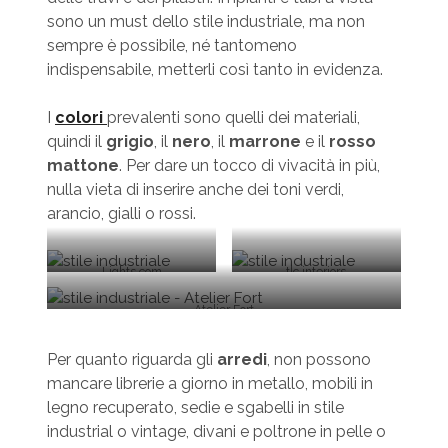
sono un must dello stile industriale, ma non
sempre è possibile, né tantomeno
indispensabile, metterli così tanto in evidenza.
I
colori
prevalenti sono quelli dei materiali,
quindi il
grigio
, il
nero
, il
marrone
e il
rosso
mattone
. Per dare un tocco di vivacità in più,
nulla vieta di inserire anche dei toni verdi,
arancio, gialli o rossi.
Lights.com
tlc interiors
Atelier Fort
Per quanto riguarda gli
arredi
, non possono
mancare librerie a giorno in metallo, mobili in
legno recuperato, sedie e sgabelli in stile
industrial o vintage, divani e poltrone in pelle o