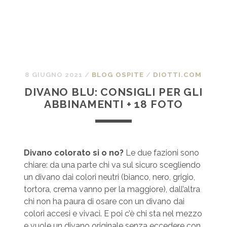
8 GIUGNO 2021
/
BLOG OSPITE
/
DIOTTI.COM
DIVANO BLU: CONSIGLI PER GLI
ABBINAMENTI + 18 FOTO
Divano colorato si o no?
Le due fazioni sono
chiare: da una parte chi va sul sicuro scegliendo
un divano dai colori neutri (bianco, nero, grigio,
tortora, crema vanno per la maggiore), dall’altra
chi non ha paura di osare con un divano dai
colori accesi e vivaci. E poi c’è chi sta nel mezzo
e vuole un divano originale senza eccedere con