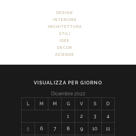
DESIGN
INTERIORS
ARCHITETTURA
STILI
IDEE
DECOR
AZIENDE
VISUALIZZA PER GIORNO
Dicembre 2022
L
M
M
G
V
S
D
1
2
3
4
5
6
7
8
9
10
11