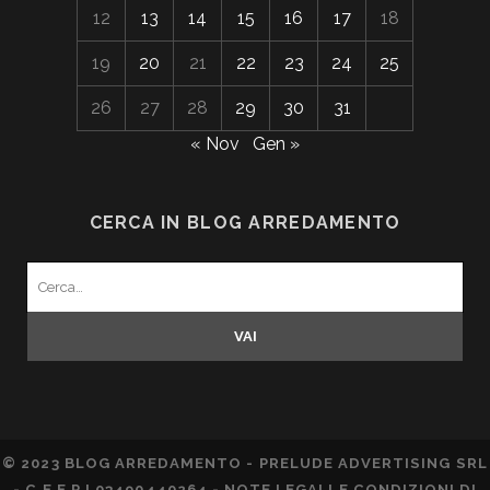
12
13
14
15
16
17
18
19
20
21
22
23
24
25
26
27
28
29
30
31
« Nov
Gen »
CERCA IN BLOG ARREDAMENTO
Search
for:
© 2023 BLOG ARREDAMENTO - PRELUDE ADVERTISING SRL
- C.F E P.I 03490440264 -
NOTE LEGALI E CONDIZIONI DI