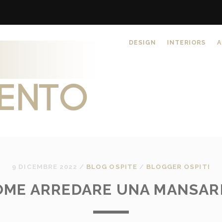
DESIGN
INTERIORS
A
9 DICEMBRE 2022
/
BLOG OSPITE
/
BLOGGER OSPITI
OME ARREDARE UNA MANSAR