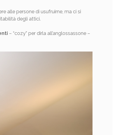
e alle persone di usufruirne, ma ci si
bilità degli attici.
enti
– “cozy” per dirla all’anglossassone –