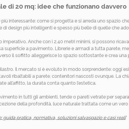
e di 20 mq: idee che funzionano davvero
rte più interessante: come si progetta e si arreda uno spazio ch
e di design più intelligenti e spesso più belle di quelle che 
mo imperativo. Anche con i 2,40 metri minimi, si possono ricava
osa superficie a pavimento. Librerie e armadi a tutta parete, me
e verso il soffitto alleggerisce lo spazio sottostante e crea un
lastro. Il mercato si è evoluto in modo sorprendente: oggi esist
 tavoli ribaltabili a parete, contenitori nascosti ovunque. La ch
te all’affitto, la durata conta quanto l’estetica.
avimento in tutti gli ambienti, tende o pareti vetrate per sepa
cezione della profondità, luce naturale trattata come un vero 
guida pratica, normativa, soluzioni salvaspazio e casi reali
”