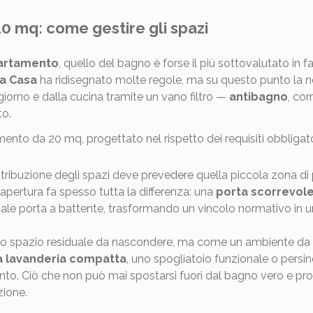
0 mq: come gestire gli spazi
artamento
, quello del bagno è forse il più sottovalutato in f
a Casa
ha ridisegnato molte regole, ma su questo punto la 
giorno e dalla cucina tramite un vano filtro —
antibagno
, cor
to.
stribuzione degli spazi deve prevedere quella piccola zona d
di apertura fa spesso tutta la differenza: una
porta scorrevol
onale porta a battente, trasformando un vincolo normativo in u
no spazio residuale da nascondere, ma come un ambiente da p
a lavanderia compatta
, uno spogliatoio funzionale o persin
to. Ciò che non può mai spostarsi fuori dal bagno vero e pro
zione.