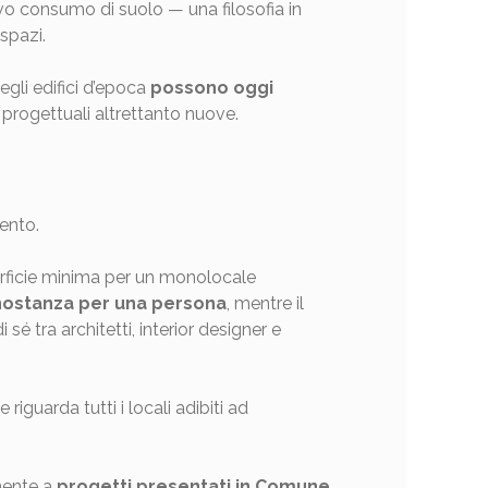
uovo consumo di suolo — una filosofia in
 spazi.
egli edifici d’epoca
possono oggi
progettuali altrettanto nuove.
ento.
uperficie minima per un monolocale
nostanza per una persona
, mentre il
é tra architetti, interior designer e
 riguarda tutti i locali adibiti ad
mente a
progetti presentati in Comune