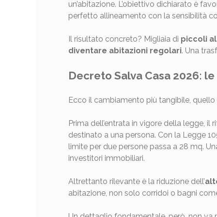
un’abitazione. L’obiettivo dichiarato è fav
perfetto allineamento con la sensibilità co
Il risultato concreto? Migliaia di
piccoli a
diventare abitazioni regolari
. Una tra
Decreto Salva Casa 2026: le 
Ecco il cambiamento più tangibile, quell
Prima dell’entrata in vigore della legge, i
destinato a una persona. Con la Legge 10
limite per due persone passa a 28 mq. Una r
investitori immobiliari.
Altrettanto rilevante è la riduzione dell’
alt
abitazione, non solo corridoi o bagni co
Un dettaglio fondamentale, però, non va 