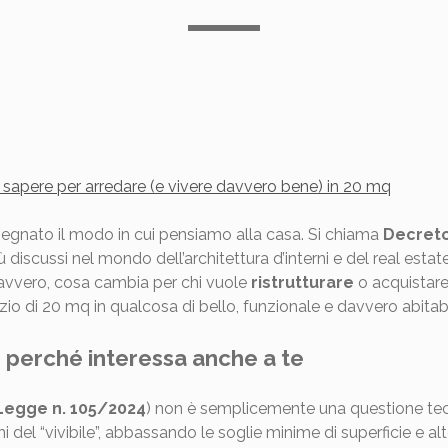
 sapere per arredare (e vivere davvero bene) in 20 mq
segnato il modo in cui pensiamo alla casa. Si chiama
Decreto
 discussi nel mondo dell’architettura d’interni e del real estat
davvero, cosa cambia per chi vuole
ristrutturare
o acquistar
o di 20 mq in qualcosa di bello, funzionale e davvero abitab
e perché interessa anche a te
Legge n. 105/2024
) non è semplicemente una questione tec
i del “vivibile”, abbassando le soglie minime di superficie e alt