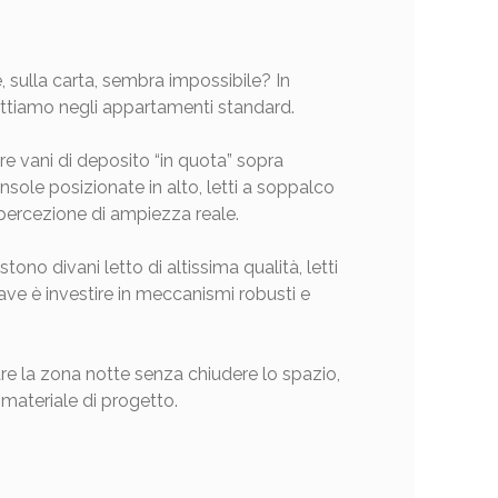
e, sulla carta, sembra impossibile? In
adottiamo negli appartamenti standard.
re vani di deposito “in quota” sopra
nsole posizionate in alto, letti a soppalco
a percezione di ampiezza reale.
ono divani letto di altissima qualità, letti
iave è investire in meccanismi robusti e
rare la zona notte senza chiudere lo spazio,
materiale di progetto.