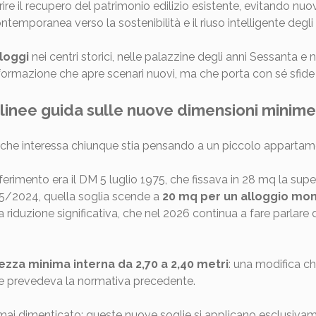
orire il recupero del patrimonio edilizio esistente, evitando n
ntemporanea verso la sostenibilità e il riuso intelligente degli
lloggi
nei centri storici, nelle palazzine degli anni Sessanta e n
sformazione che apre scenari nuovi, ma che porta con sé sfide 
linee guida sulle nuove dimensioni minime
o che interessa chiunque stia pensando a un piccolo appartam
l riferimento era il DM 5 luglio 1975, che fissava in 28 mq la s
5/2024, quella soglia scende a
20 mq per un alloggio mo
iduzione significativa, che nel 2026 continua a fare parlare di s
ezza minima interna da 2,70 a 2,40 metri
: una modifica che
me prevedeva la normativa precedente.
mai dimenticato: queste nuove soglie si applicano esclusiva