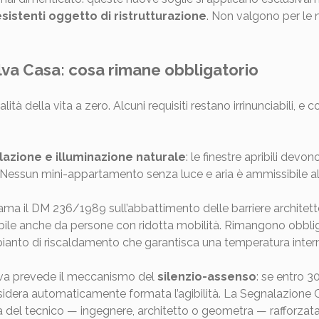
 esistenti oggetto di ristrutturazione
. Non valgono per le 
lva Casa: cosa rimane obbligatorio
tà della vita a zero. Alcuni requisiti restano irrinunciabili, e c
lazione e illuminazione naturale
: le finestre apribili devo
Nessun mini-appartamento senza luce e aria è ammissibile al d
ichiama il DM 236/1989 sull’abbattimento delle barriere archite
ibile anche da persone con ridotta mobilità. Rimangono obb
anto di riscaldamento che garantisca una temperatura interna 
tiva prevede il meccanismo del
silenzio-assenso
: se entro 3
dera automaticamente formata l’agibilità. La Segnalazione Cert
à del tecnico — ingegnere, architetto o geometra — rafforzata