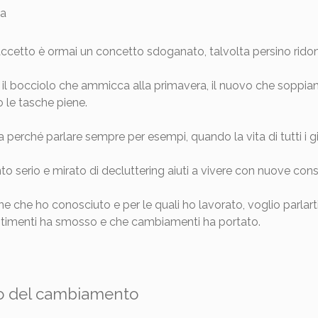
raccetto è ormai un concetto sdoganato, talvolta persino rido
i, il bocciolo che ammicca alla primavera, il nuovo che soppia
o le tasche piene.
rché parlare sempre per esempi, quando la vita di tutti i gio
o serio e mirato di decluttering aiuti a vivere con nuove co
nne che ho conosciuto e per le quali ho lavorato, voglio parlar
entimenti ha smosso e che cambiamenti ha portato.
izio del cambiamento