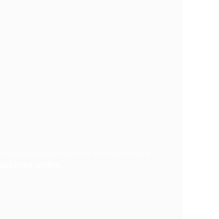
re con una punta di ironia e
friccicore
(mica
nsulenze online.