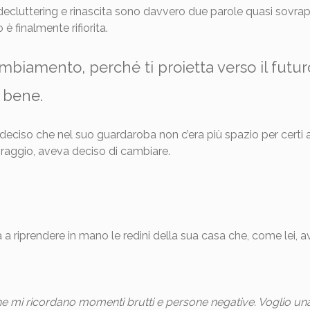
 decluttering e rinascita sono davvero due parole quasi sovrap
è finalmente rifiorita.
ambiamento, perché ti proietta verso il futu
e bene.
deciso che nel suo guardaroba non c’era più spazio per certi ab
raggio, aveva deciso di cambiare.
a riprendere in mano le redini della sua casa che, come lei, av
e mi ricordano momenti brutti e persone negative. Voglio una