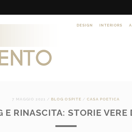
DESIGN
INTERIORS
A
7 MAGGIO 2021
/
BLOG OSPITE
/
CASA POETICA
 E RINASCITA: STORIE VERE 