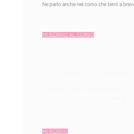
Ne parlo anche nel corso che terrò a brev
MI ISCRIVO AL CORSO
Stai con me, a Casa Poetica?
Iscriviti alla newsletter per riscoprire i 
Freud, eh!). Ricevi subito il mio regalo di
MI ISCRIVO