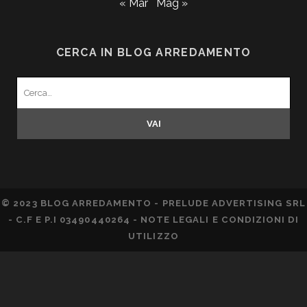
« Mar
Mag »
CERCA IN BLOG ARREDAMENTO
Search
for:
© 2023 BLOG ARREDAMENTO - PRELUDE ADVERTISING SRL
- C.F E P.I 03490440264 -
NOTE LEGALI E CONDIZIONI DI
UTILIZZO