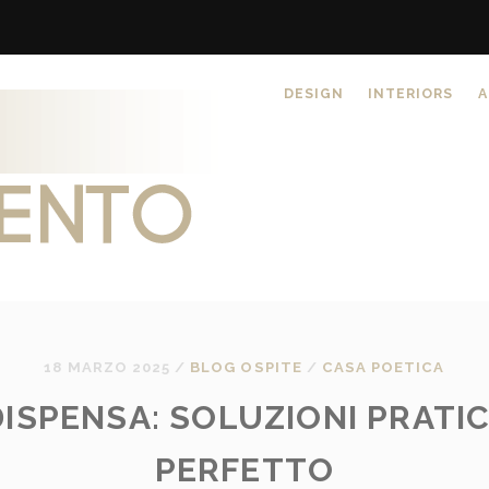
DESIGN
INTERIORS
A
18 MARZO 2025
/
BLOG OSPITE
/
CASA POETICA
ISPENSA: SOLUZIONI PRATI
PERFETTO