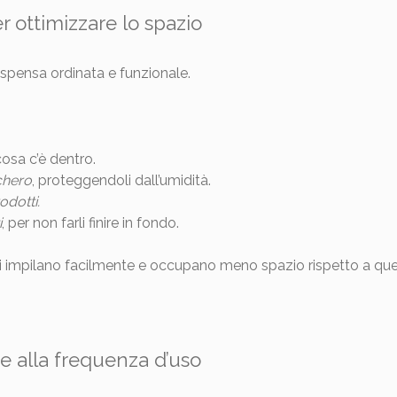
er ottimizzare lo spazio
ispensa ordinata e funzionale.
osa c’è dentro.
cchero
, proteggendoli dall’umidità.
odotti.
i
, per non farli finire in fondo.
i impilano facilmente e occupano meno spazio rispetto a quell
se alla frequenza d’uso