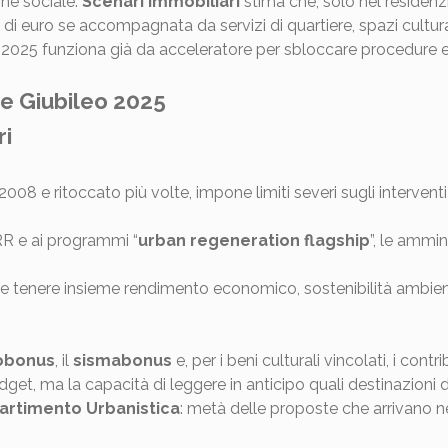
one sociale.
Scenari Immobiliari
stima che, solo nel residenzia
 di euro se accompagnata da servizi di quartiere, spazi cultur
 2025 funziona già da acceleratore per sbloccare procedure e c
ne Giubileo 2025
ri
l 2008 e ritoccato più volte, impone limiti severi sugli interven
RR e ai programmi “
urban regeneration flagship
”, le ammi
ve tenere insieme rendimento economico, sostenibilità ambient
obonus
, il
sismabonus
e, per i beni culturali vincolati, i cont
udget, ma la capacità di leggere in anticipo quali destinazioni 
artimento Urbanistica
: metà delle proposte che arrivano n