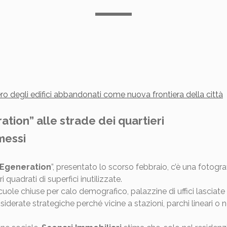
ero degli edifici abbandonati come nuova frontiera della città
ion” alle strade dei quartieri
messi
Egeneration
”, presentato lo scorso febbraio, c’è una fotografi
 quadrati di superfici inutilizzate.
cuole chiuse per calo demografico, palazzine di uffici lasciat
erate strategiche perché vicine a stazioni, parchi lineari o no