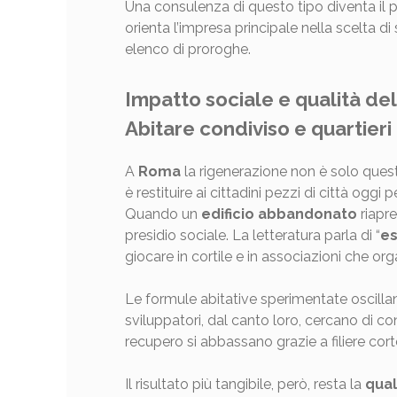
Una consulenza di questo tipo diventa il po
orienta l’impresa principale nella scelta di
elenco di proroghe.
Impatto sociale e qualità de
Abitare condiviso e quartieri 
A
Roma
la rigenerazione non è solo questi
è restituire ai cittadini pezzi di città oggi
Quando un
edificio abbandonato
riapre
presidio sociale. La letteratura parla di “
es
giocare in cortile e in associazioni che or
Le formule abitative sperimentate oscill
sviluppatori, dal canto loro, cercano di co
recupero si abbassano grazie a filiere corte,
Il risultato più tangibile, però, resta la
qual