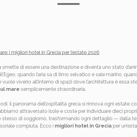
are: i migliori hotel in Grecia per l’estate 2026
a smette di essere una destinazione e diventa uno stato d’ani
ll’Egeo, quando l’aria sa di timo selvatico e sale marino, quan
vuole viverlo all’interno di spazi dove l’architettura è essa
sul mare
semplicemente straordinaria.
di, il panorama dell’ospitalità greca si rinnova ogni estate con
iamo attraversato isole e coste per individuare dieci propriet
o stesso di soggiorno, trasformando ogni dettaglio — dalla text
nsoriale compiuta. Ecco i
migliori hotel in Grecia
per un’esta