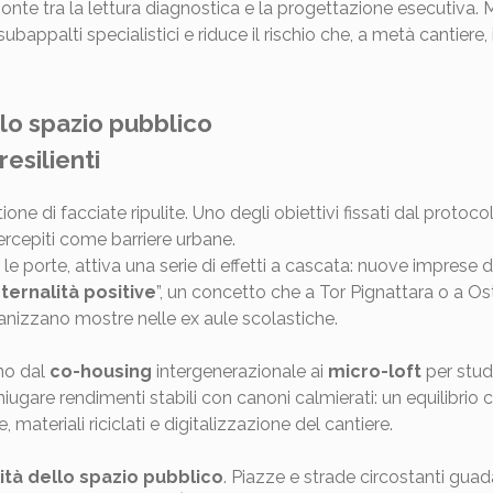
nte tra la lettura diagnostica e la progettazione esecutiva. Mig
 subappalti specialistici e riduce il rischio che, a metà cantier
llo spazio pubblico
resilienti
one di facciate ripulite. Uno degli obiettivi fissati dal prot
 percepiti come barriere urbane.
 le porte, attiva una serie di effetti a cascata: nuove imprese d
ternalità positive
”, un concetto che a Tor Pignattara o a Os
ganizzano mostre nelle ex aule scolastiche.
ano dal
co-housing
intergenerazionale ai
micro-loft
per stude
niugare rendimenti stabili con canoni calmierati: un equilibrio 
 materiali riciclati e digitalizzazione del cantiere.
ità dello spazio pubblico
. Piazze e strade circostanti guad