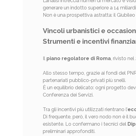
L’analisi intreccia numeri di mercato e visi
generare un indotto superiore a 14 miliardi
Non è una prospettiva astratta: il Giubileo
Vincoli urbanistici e occasio
Strumenti e incentivi finanzia
Il
piano regolatore di Roma
, rivisto ne
Allo stesso tempo, grazie ai fondi del PN
partenariati pubblico-privati più snelli.
È un equilibrio delicato: ogni progetto de
Conferenza dei Servizi.
Tra gli incentivi più utilizzati rientrano l’
ec
Di frequente, però, il vero nodo non è il b
esistente. Lo confermano i tecnici del
Dip
preliminari approfonditi.