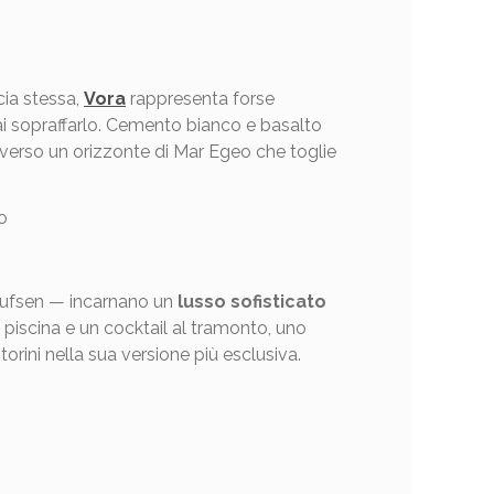
ia stessa,
Vora
rappresenta forse
i sopraffarlo. Cemento bianco e basalto
o verso un orizzonte di Mar Egeo che toglie
Olufsen — incarnano un
lusso sofisticato
n piscina e un cocktail al tramonto, uno
rini nella sua versione più esclusiva.