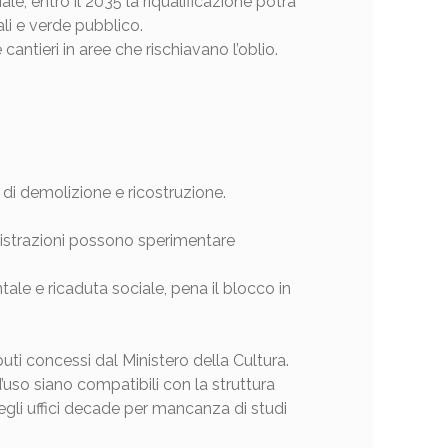
le, entro il 2035 la riqualificazione potrà
ali e verde pubblico.
antieri in aree che rischiavano l’oblio.
ti di demolizione e ricostruzione.
nistrazioni possono sperimentare
ale e ricaduta sociale, pena il blocco in
ributi concessi dal Ministero della Cultura.
d’uso siano compatibili con la struttura
egli uffici decade per mancanza di studi