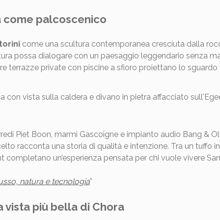
ra come palcoscenico
torini
come una scultura contemporanea cresciuta dalla rocc
ettura possa dialogare con un paesaggio leggendario senza ma
re terrazze private con piscine a sfioro proiettano lo sguard
i, arredi Piet Boon, marmi Gascoigne e impianto audio Bang & 
lto racconta una storia di qualità e intenzione. Tra un tuffo i
ht completano un’esperienza pensata per chi vuole vivere Santo
usso, natura e tecnologia
”
vista più bella di Chora