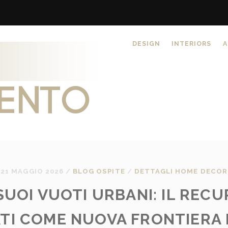
DESIGN
INTERIORS
A
21 MAGGIO 2026
/
BLOG OSPITE
/
DETTAGLI HOME DECOR
UOI VUOTI URBANI: IL RECU
I COME NUOVA FRONTIERA 