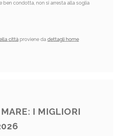
se ben condotta, non si arresta alla soglia
lla città
proviene da
dettagli home
 MARE: I MIGLIORI
2026