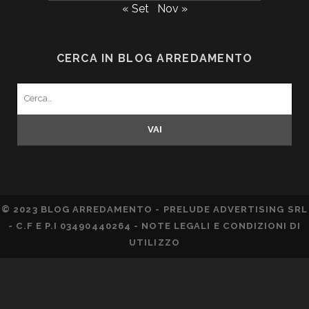
« Set
Nov »
CERCA IN BLOG ARREDAMENTO
Search
for:
© 2023 BLOG ARREDAMENTO - PRELUDE ADVERTISING SRL
- C.F E P.I 03490440264 -
NOTE LEGALI E CONDIZIONI DI
UTILIZZO