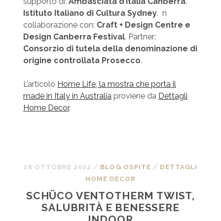
supporto di:
Ambasciata d’Italia Canberra
,
Istituto Italiano di Cultura Sydney
. n
collaborazione con:
Craft + Design Centre e
Design Canberra Festival
. Partner:
Consorzio di tutela della denominazione di
origine controllata Prosecco
.
L’articolo
Home Life, la mostra che porta il
made in Italy in Australia
proviene da
Dettagli
Home Decor
.
26 OTTOBRE 2022
/
BLOG OSPITE
/
DETTAGLI
HOME DECOR
SCHÜCO VENTOTHERM TWIST,
SALUBRITÀ E BENESSERE
INDOOR