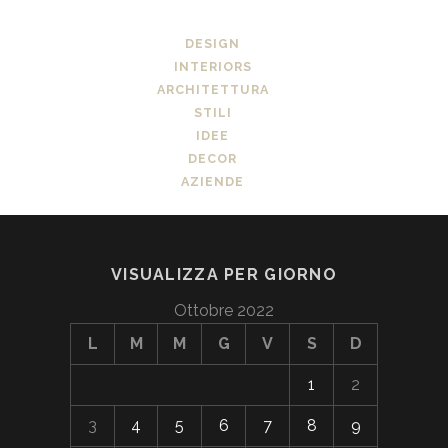
DESIGN
INTERIORS
ARCHITETTURA
STILI
IDEE
DECOR
AZIENDE
VISUALIZZA PER GIORNO
Ottobre 2022
L
M
M
G
V
S
D
1
2
3
4
5
6
7
8
9