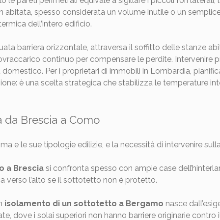
le pareti perimetrali equivale a sigillare i piccoli fori laterali
bitata, spesso considerata un volume inutile o un semplice rip
rmica dell’intero edificio.
uata barriera orizzontale, attraversa il soffitto delle stanze ab
vraccarico continuo per compensare le perdite. Intervenire pro
omestico. Per i proprietari di immobili in Lombardia, pianific
e: è una scelta strategica che stabilizza le temperature interne
ità da Brescia a Como
a e le sue tipologie edilizie, e la necessità di intervenire su
o a Brescia
si confronta spesso con ampie case dell’hinterlan
 verso l’alto se il sottotetto non è protetto.
un
isolamento di un sottotetto a Bergamo
nasce dall’esige
ate, dove i solai superiori non hanno barriere originarie contro i