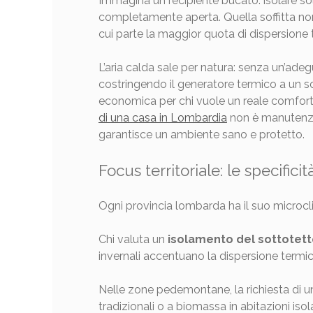
Immagina un recipiente bucato: isolare solo 
completamente aperta. Quella soffitta non a
cui parte la maggior quota di dispersione te
L’aria calda sale per natura: senza un’adeg
costringendo il generatore termico a un so
economica per chi vuole un reale comfort d
di una casa in Lombardia
non è manutenzion
garantisce un ambiente sano e protetto.
Focus territoriale: le specific
Ogni provincia lombarda ha il suo microclim
Chi valuta un
isolamento del sottotett
invernali accentuano la dispersione termica
Nelle zone pedemontane, la richiesta di 
tradizionali o a biomassa in abitazioni isol