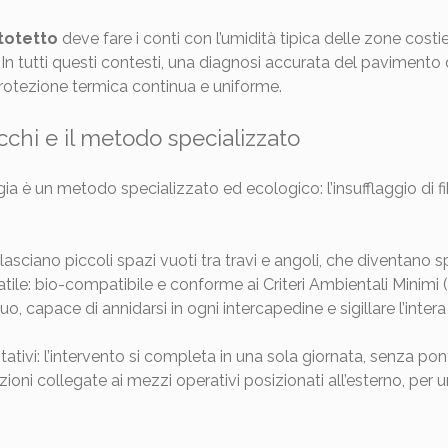
totetto
deve fare i conti con l’umidità tipica delle zone costie
. In tutti questi contesti, una diagnosi accurata del pavimento 
 protezione termica continua e uniforme.
iocchi e il metodo specializzato
a è un metodo specializzato ed ecologico: l’insufflaggio di fib
 lasciano piccoli spazi vuoti tra travi e angoli, che diventano sp
latile: bio-compatibile e conforme ai Criteri Ambientali Minim
, capace di annidarsi in ogni intercapedine e sigillare l’intera 
itativi: l’intervento si completa in una sola giornata, senza pont
ioni collegate ai mezzi operativi posizionati all’esterno, per un 