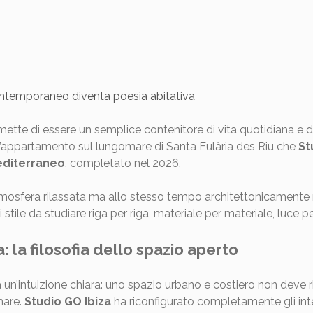
ontemporaneo diventa poesia abitativa
ette di essere un semplice contenitore di vita quotidiana e d
 l’appartamento sul lungomare di Santa Eulària des Riu che
St
editerraneo
, completato nel 2026.
atmosfera rilassata ma allo stesso tempo architettonicamente 
 stile da studiare riga per riga, materiale per materiale, luce pe
 la filosofia dello spazio aperto
un’intuizione chiara: uno spazio urbano e costiero non deve r
 mare.
Studio GO Ibiza
ha riconfigurato completamente gli inte