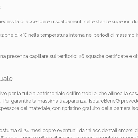
:
ecessità di accendere i riscaldamenti nelle stanze superiori du
zione di 4°C nella temperatura interna nei periodi di massimo
 una presenza capillare sul territorio: 26 squadre certificate e ol
uale
ivo per la tutela patrimoniale dell’immobile, che allinea la cas
. Per garantire la massima trasparenza, IsolareBene® prevede
spessore del materiale, con ripristino gratuito della barriera i
ostuma di 24 mesi copre eventuali danni accidentali emersi do
ufflaggio, il nostro ufficio rilascerà un report completo fotogr