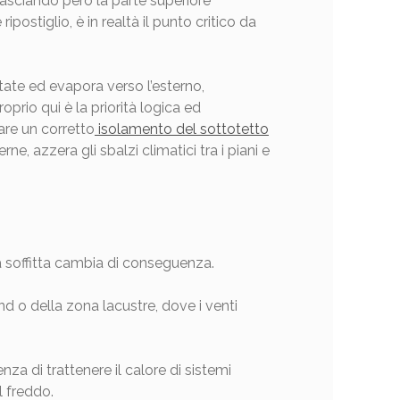
, lasciando però la parte superiore
ostiglio, è in realtà il punto critico da
itate ed evapora verso l’esterno,
prio qui è la priorità logica ed
are un corretto
isolamento del sottotetto
, azzera gli sbalzi climatici tra i piani e
lla soffitta cambia di conseguenza.
d o della zona lacustre, dove i venti
nza di trattenere il calore di sistemi
l freddo.