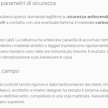
 parametri di sicurezza
sa solleva spesso domande legittime su
sicurezza antincendi
ne® a contatto con una eventuale fiamma, il materiale
carbon
esi caldi. La cellulosa ha un’elevata capacità di accumulo te
 Mentre i materiali sintetici o leggeri trasferiscono rapidamente il
verso l’esterno solo nelle ore notturne più fresche. Il risultato: f
i climatizzazione e più benessere in casa.
ul campo
a controlli tecnici rigorosi e dalle testimonianze dei clienti, c
ci, architetto e interior designer, ha testato il sistema sulla 
ermine dell’intervento, completato in una sola mattinata, Ales
iano superiore.