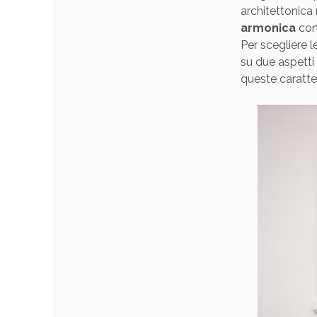
architettonic
armonica
con 
Per scegliere l
su due aspetti 
queste caratter