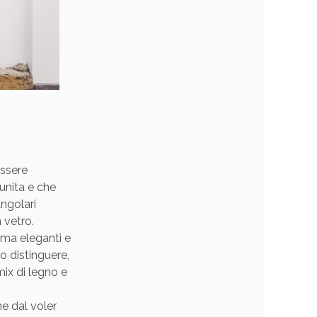
essere
unita e che
angolari
 vetro.
 ma eleganti e
o distinguere,
 mix di legno e
e dal voler