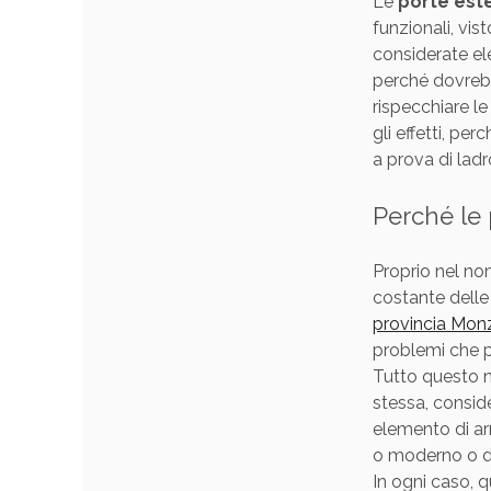
Le
porte est
funzionali, vi
considerate ele
perché dovrebb
rispecchiare le
gli effetti, p
a prova di ladr
Perché le 
Proprio nel n
costante delle
provincia Mon
problemi che p
Tutto questo n
stessa, conside
elemento di ar
o moderno o d
In ogni caso, q