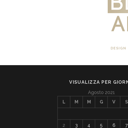
DESIGN
VISUALIZZA PER GIOR
Agosto 2021
L
M
M
G
V
S
2
3
4
5
6
7