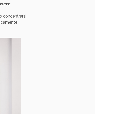
ssere
no concentrarsi
ificamente