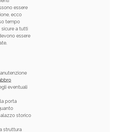
menti
ossono essere
zione, ecco
sso tempo
sicure a tutti
i devono essere
ate.
manutenzione
abbro
egli eventuali
la porta
 quanto
palazzo storico
a struttura