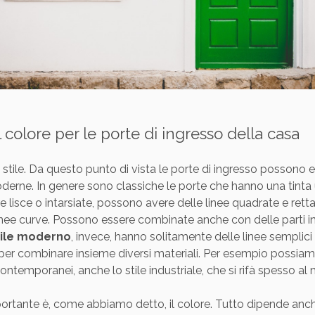
y
il colore per le porte di ingresso della casa
 stile. Da questo punto di vista le porte di ingresso possono 
derne. In genere sono classiche le porte che hanno una tinta 
 lisce o intarsiate, possono avere delle linee quadrate e rett
inee curve. Possono essere combinate anche con delle parti in
tile moderno
, invece, hanno solitamente delle linee semplici
per combinare insieme diversi materiali. Per esempio possiam
ù contemporanei, anche lo stile industriale, che si rifà spesso al
portante è, come abbiamo detto, il colore. Tutto dipende anch