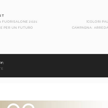
ST
@ FUORISALONE 2021:
[COLORI PA
NE PER UN FUTURO
CAMPAGNA: ARREDA
Y:
TE