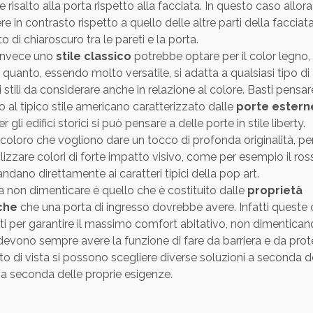
e risalto alla porta rispetto alla facciata. In questo caso allora
 in contrasto rispetto a quello delle altre parti della facciat
to di chiaroscuro tra le pareti e la porta.
 invece uno
stile classico
potrebbe optare per il color legno, 
in quanto, essendo molto versatile, si adatta a qualsiasi tipo d
 stili da considerare anche in relazione al colore. Basti pens
o al tipico stile americano caratterizzato dalle
porte estern
gli edifici storici si può pensare a delle porte in stile liberty.
coloro che vogliono dare un tocco di profonda originalità, pe
izzare colori di forte impatto visivo, come per esempio il ross
ndano direttamente ai caratteri tipici della pop art.
da non dimenticare è quello che è costituito dalle
proprietà
che
che una porta di ingresso dovrebbe avere. Infatti queste c
i per garantire il massimo comfort abitativo, non dimentican
devono sempre avere la funzione di fare da barriera e da pro
o di vista si possono scegliere diverse soluzioni a seconda 
 a seconda delle proprie esigenze.