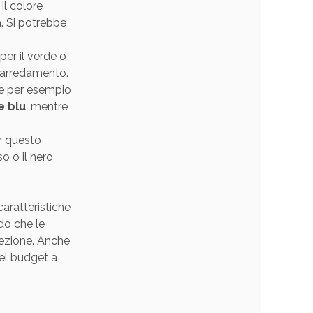
 il colore
a. Si potrebbe
per il verde o
i arredamento.
are per esempio
e blu
, mentre
r questo
o o il nero
aratteristiche
do che le
tezione. Anche
del budget a