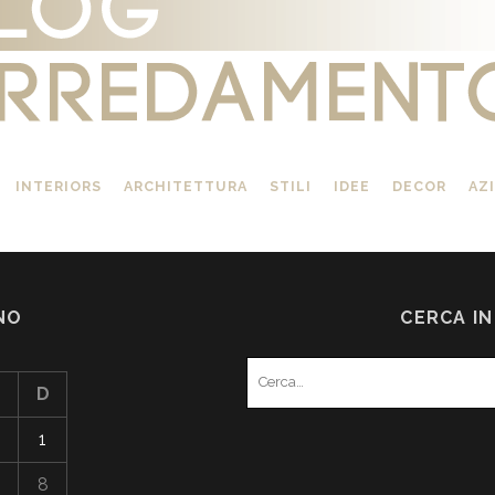
INTERIORS
ARCHITETTURA
STILI
IDEE
DECOR
AZ
NO
CERCA I
Search
D
for:
1
8