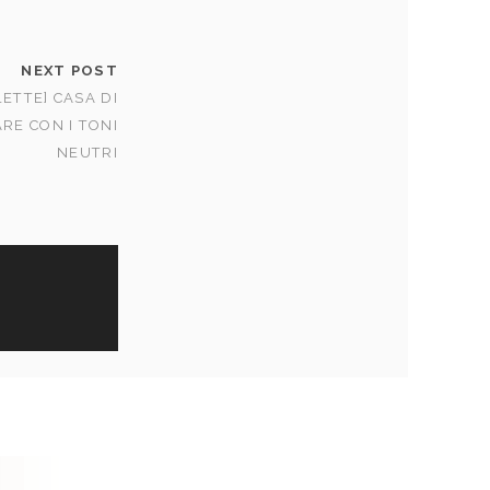
NEXT POST
LETTE] CASA DI
RE CON I TONI
NEUTRI