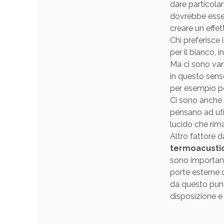
dare particolar
dovrebbe essere
creare un effet
Chi preferisce
per il bianco, 
Ma ci sono vari
in questo sens
per esempio per 
Ci sono anche 
pensano ad util
lucido che rima
Altro fattore 
termoacusti
sono important
porte esterne 
da questo punt
disposizione e