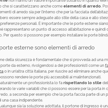
erne
non hanno un valore importante soltanto in quanto ele
sto che si caratterizzano anche come
elementi di arredo
. P
menti di arredo sia per l’interno che per la facciata dell’abita
ero essere sempre adeguate allo stile della casa e allo ste
 preferenze personali. È importante che le porte esterne siano 
erché rappresentano un punto di accesso all’abitazione e quind
o. Per questo si possono per esempio installare le porte blind
porte esterne sono elementi di arredo
ome della sicurezza è fondamentale che si provveda ad una 
 porte da esterno, rivolgendosi a dei professionisti come un
f
za
o in un’altra città italiana, per riuscire ad eliminare anche qu
ossono rendere le porte più accessibili ai malintenzionati.
aturalmente un professionista lo fa
rispettando lo stile
del
rando le varie variabili che ci possono essere per la porta in
redo, a seconda per esempio che la porta faccia parte di un 
i una casa indipendente.
ualunque sia la soluzione adottata, il portone di ingresso è un