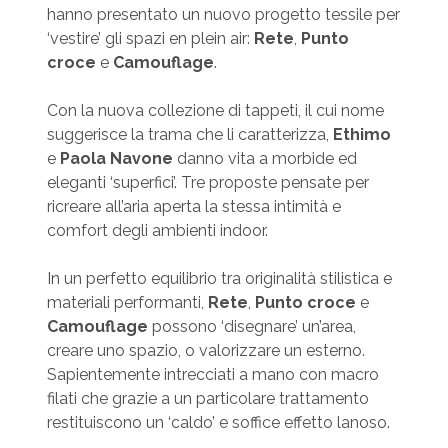
hanno presentato un nuovo progetto tessile per
‘vestire’ gli spazi en plein air:
Rete
,
Punto
croce
e
Camouflage
.
Con la nuova collezione di tappeti, il cui nome
suggerisce la trama che li caratterizza,
Ethimo
e
Paola Navone
danno vita a morbide ed
eleganti ‘superfici’. Tre proposte pensate per
ricreare all’aria aperta la stessa intimità e
comfort degli ambienti indoor.
In un perfetto equilibrio tra originalità stilistica e
materiali performanti,
Rete
,
Punto croce
e
Camouflage
possono ‘disegnare’ un’area,
creare uno spazio, o valorizzare un esterno.
Sapientemente intrecciati a mano con macro
filati che grazie a un particolare trattamento
restituiscono un ‘caldo’ e soffice effetto lanoso.