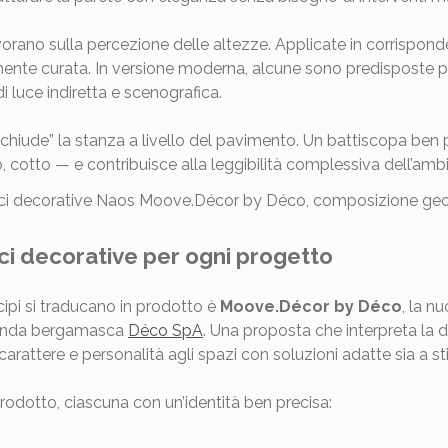
orano sulla percezione delle altezze. Applicate in corrispond
ente curata. In versione moderna, alcune sono predisposte per
i luce indiretta e scenografica.
 “chiude” la stanza a livello del pavimento. Un battiscopa ben 
 cotto — e contribuisce alla leggibilità complessiva dell’amb
i decorative per ogni progetto
ipi si traducano in prodotto è
Moove.Décor by Déco
, la n
zienda bergamasca
Déco SpA
. Una proposta che interpreta la
 carattere e personalità agli spazi con soluzioni adatte sia a st
 prodotto, ciascuna con un’identità ben precisa: