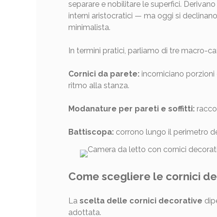
separare e nobilitare le superfici. Derivano
interni aristocratici — ma oggi si declinan
minimalista.
In termini pratici, parliamo di tre macro-c
Cornici da parete:
incorniciano porzioni
ritmo alla stanza.
Modanature per pareti e soffitti:
racco
Battiscopa:
corrono lungo il perimetro d
Come scegliere le cornici dec
La
scelta delle cornici decorative
dipe
adottata.