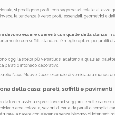
zionale, si prediligono profili con sagome articolate, altezze
, invece, la tendenza è verso profili essenziali, geometrici e d
oni devono essere coerenti con quelle della stanza
. In
rtamento con soffitti standard, è meglio optare per profili 
ono oggi la scelta più versatile: si adattano a qualsiasi palett
a da parati o intonaco decorativo.
na della casa: pareti, soffitti e pavimenti
o la loro massima espressione nei soggiorni e nelle camere 
niciano aree colorate, sezioni di carta da parati o semplici cam
tturare la parete con eleganza senza bisogno di interventi mu