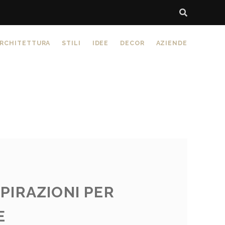
RCHITETTURA
STILI
IDEE
DECOR
AZIENDE
SPIRAZIONI PER
E