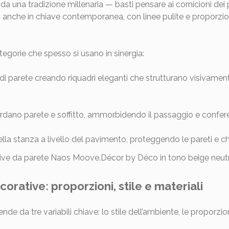
 da una tradizione millenaria — basti pensare ai cornicioni dei 
o anche in chiave contemporanea, con linee pulite e proporzion
ategorie che spesso si usano in sinergia:
 di parete creando riquadri eleganti che strutturano visivamen
rdano parete e soffitto, ammorbidendo il passaggio e conferen
ella stanza a livello del pavimento, proteggendo le pareti e
orative: proporzioni, stile e materiali
nde da tre variabili chiave: lo stile dell’ambiente, le proporzi