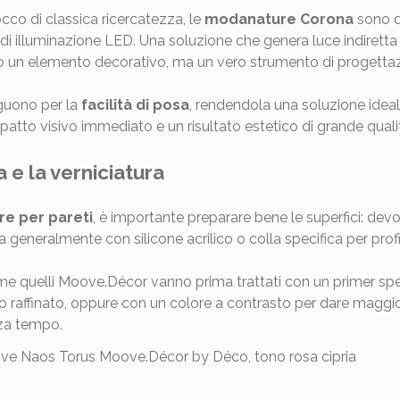
cco di classica ricercatezza, le
modanature Corona
sono di
di illuminazione LED. Una soluzione che genera luce indiretta
olo un elemento decorativo, ma un vero strumento di progetta
inguono per la
facilità di posa
, rendendola una soluzione ideale
impatto visivo immediato e un risultato estetico di grande quali
 e la verniciatura
re per pareti
, è importante preparare bene le superfici: devo
ttua generalmente con silicone acrilico o colla specifica per prof
i come quelli Moove.Décor vanno prima trattati con un primer spec
raffinato, oppure con un colore a contrasto per dare maggiore
nza tempo.