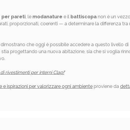
 per pareti
, le
modanature
e il
battiscopa
non è un vezzo 
ati, proporzionati, coerenti — a determinare la differenza t
dimostrano che oggi è possibile accedere a questo livello di c
e si stia progettando una nuova abitazione, sia che si voglia ri
vo.
i rivestimenti per interni Clap!
“
ee e ispirazioni per valorizzare ogni ambiente
proviene da
dett