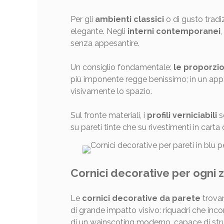
Per gli
ambienti classici
o di gusto tradi
elegante. Negli
interni contemporanei
senza appesantire.
Un consiglio fondamentale:
le proporzi
più imponente regge benissimo; in un appa
visivamente lo spazio.
Sul fronte materiali, i
profili verniciabili
s
su pareti tinte che su rivestimenti in cart
Cornici decorative per ogni zo
Le
cornici decorative da parete
trovan
di grande impatto visivo: riquadri che incor
di un wainscoting moderno, capace di stru