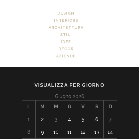
DESIGN
INTERIORS
ARCHITETTURA
STILI
IDEE
DECOR
AZIENDE
VISUALIZZA PER GIORNO
Giugno 2026
L
M
M
G
V
S
D
1
2
3
4
5
6
7
8
9
10
11
12
13
14