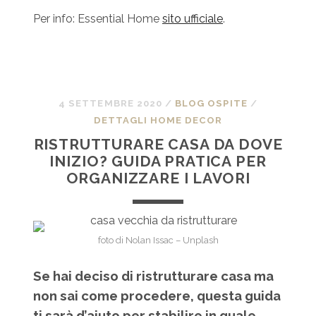
Per info: Essential Home
sito ufficiale
.
4 SETTEMBRE 2020
/
BLOG OSPITE
/
DETTAGLI HOME DECOR
RISTRUTTURARE CASA DA DOVE
INIZIO? GUIDA PRATICA PER
ORGANIZZARE I LAVORI
foto di Nolan Issac – Unplash
Se hai deciso di ristrutturare casa ma
non sai come procedere, questa guida
ti sarà d’aiuto per stabilire in quale