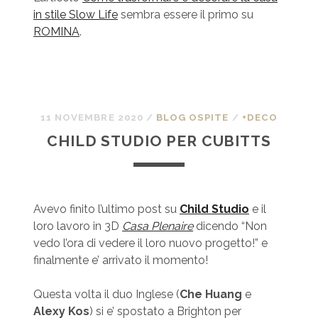
in stile Slow Life
sembra essere il primo su
ROMINA
.
11 NOVEMBRE 2020
/
BLOG OSPITE
/
+DECO
CHILD STUDIO PER CUBITTS
Avevo finito l’ultimo post su
Child Studio
e il
loro lavoro in 3D
Casa Plenaire
dicendo “Non
vedo l’ora di vedere il loro nuovo progetto!” e
finalmente e’ arrivato il momento!
Questa volta il duo Inglese (
Che Huang
e
Alexy Kos
) si e’ spostato a Brighton per