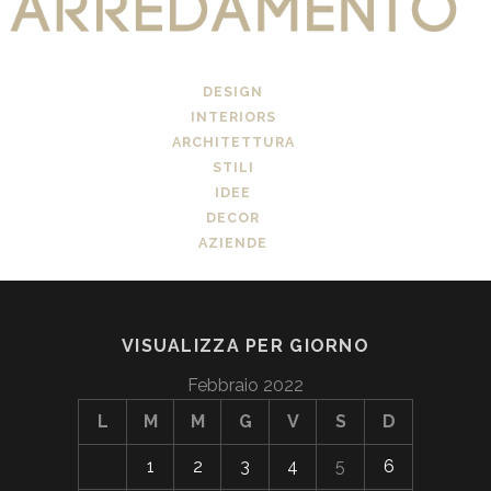
DESIGN
INTERIORS
ARCHITETTURA
STILI
IDEE
DECOR
AZIENDE
VISUALIZZA PER GIORNO
Febbraio 2022
L
M
M
G
V
S
D
1
2
3
4
5
6