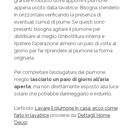
grande e robusto dove apporre il piumone
appena uscito dalla lavatrice. Bisogna stenderlo
in orizzontale verificando la presenza di
eventuali cumuli di piume. Se questi sono
presenti, bisogna agitare il piumone per
distribuire al meglio l’imbottitura interna e
ripetere l’operazione almeno un paio di volte al
giorno per far riprendere al piumone la forma
originaria.
Per completare l’asciugatura del piumone,
meglio
lasciarlo un paio di giorni all’aria
aperta
, ma non direttamente esposto alla luce
solare che potrebbe danneggiarlo e indurirlo.
L’articolo
Lavare il piumone in casa: ecco come
farlo in lavatrice
proviene da
Dettagli Home
Decor
.