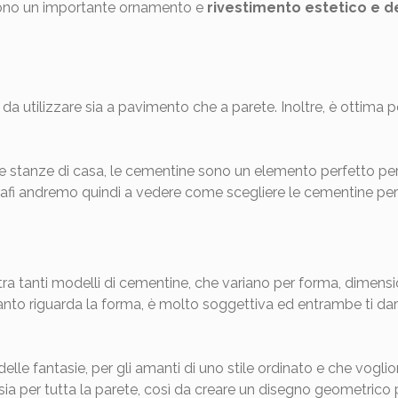
sono un importante ornamento e
rivestimento estetico e d
 da utilizzare sia a pavimento che a parete. Inoltre, è ottima 
le stanze di casa, le cementine sono un elemento perfetto per i
grafi andremo quindi a vedere come scegliere le cementine per
e tra tanti modelli di cementine, che variano per forma, dimensio
anto riguarda la forma, è molto soggettiva ed entrambe ti dar
e fantasie, per gli amanti di uno stile ordinato e che vogliono
sia per tutta la parete, così da creare un disegno geometrico p