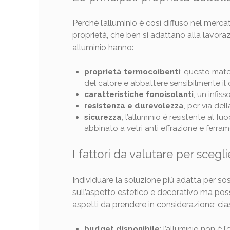
Perché l’alluminio è così diffuso nel merca
proprietà, che ben si adattano alla lavorazio
alluminio hanno:
proprietà termocoibenti
; questo mate
del calore e abbattere sensibilmente il 
caratteristiche fonoisolanti
; un infis
resistenza e durevolezza
, per via del
sicurezza
; l’alluminio è resistente al 
abbinato a vetri anti effrazione e ferram
I fattori da valutare per scegli
Individuare la soluzione più adatta per so
sull’aspetto estetico e decorativo ma posso
aspetti da prendere in considerazione; cia
budget disponibile
: l’alluminio non è