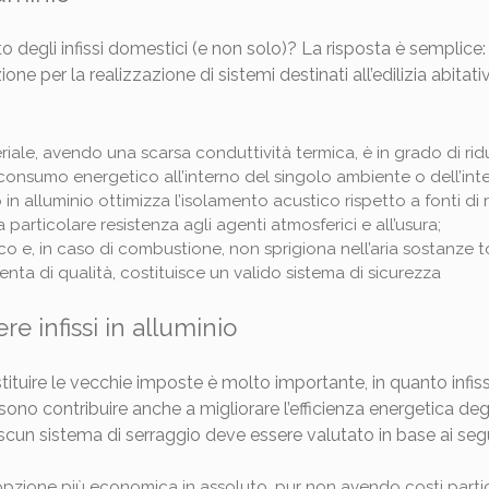
to degli infissi domestici (e non solo)? La risposta è semplice:
ne per la realizzazione di sistemi destinati all’edilizia abitativa
riale, avendo una scarsa conduttività termica, è in grado di rid
consumo energetico all’interno del singolo ambiente o dell’inter
so in alluminio ottimizza l’isolamento acustico rispetto a fonti di
la particolare resistenza agli agenti atmosferici e all’usura;
fuoco e, in caso di combustione, non sprigiona nell’aria sostanze 
enta di qualità, costituisce un valido sistema di sicurezza
ere infissi in alluminio
stituire le vecchie imposte è molto importante, in quanto infis
no contribuire anche a migliorare l’efficienza energetica degli
scun sistema di serraggio deve essere valutato in base ai seg
 l’opzione più economica in assoluto, pur non avendo costi partic