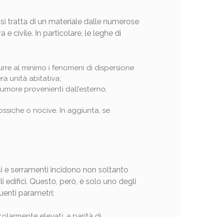
 si tratta di un materiale dalle numerose
 e civile. In particolare, le leghe di
urre al minimo i fenomeni di dispersione
a unità abitativa;
 rumore provenienti dall’esterno;
tossiche o nocive. In aggiunta, se
si e serramenti incidono non soltanto
 edifici. Questo, però, è solo uno degli
uenti parametri:
olarmente elevati; a parità di