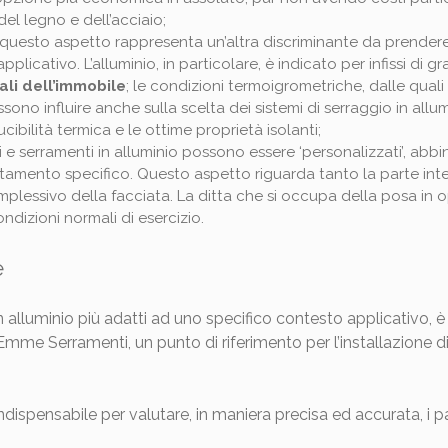
l legno e dell’acciaio;
 questo aspetto rappresenta un’altra discriminante da prendere
licativo. L’alluminio, in particolare, è indicato per infissi di g
ali dell’immobile
; le condizioni termoigrometriche, dalle qual
ssono influire anche sulla scelta dei sistemi di serraggio in allum
bilità termica e le ottime proprietà isolanti;
ssi e serramenti in alluminio possono essere ‘personalizzati’, abb
rattamento specifico. Questo aspetto riguarda tanto la parte i
omplessivo della facciata. La ditta che si occupa della posa in
condizioni normali di esercizio.
e
 in alluminio più adatti ad uno specifico contesto applicativo, è
mme Serramenti, un punto di riferimento per l’installazione d
indispensabile per valutare, in maniera precisa ed accurata, i p