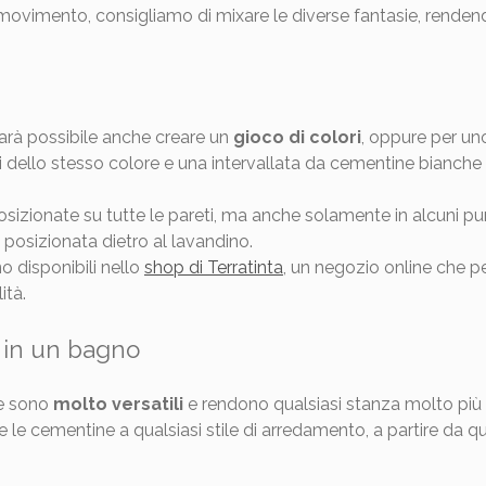
 movimento, consigliamo di mixare le diverse fantasie, rend
arà possibile anche creare un
gioco di colori
, oppure per uno
eti dello stesso colore e una intervallata da cementine bianche
zionate su tutte le pareti, ma anche solamente in alcuni punt
 posizionata dietro al lavandino.
o disponibili nello
shop di Terratinta
, un negozio online che p
ità.
 in un bagno
ne sono
molto versatili
e rendono qualsiasi stanza molto più
e le cementine a qualsiasi stile di arredamento, a partire da qu