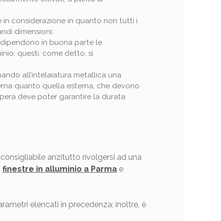
 in considerazione in quanto non tutti i
randi dimensioni;
i dipendono in buona parte le
inio; questi, come detto, si
inando all’intelaiatura metallica una
nterna quanto quella esterna, che devono
 opera deve poter garantire la durata
 consigliabile anzitutto rivolgersi ad una
i
finestre in alluminio a Parma
e
arametri elencati in precedenza; inoltre, è