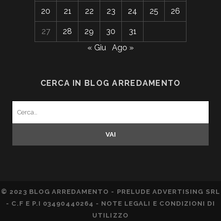
20
21
22
23
24
25
26
27
28
29
30
31
« Giu
Ago »
CERCA IN BLOG ARREDAMENTO
Search
for:
© 2023 BLOG ARREDAMENTO - PRELUDE ADVERTISING SRL
- C.F E P.I 03490440264 -
NOTE LEGALI E CONDIZIONI DI
UTILIZZO