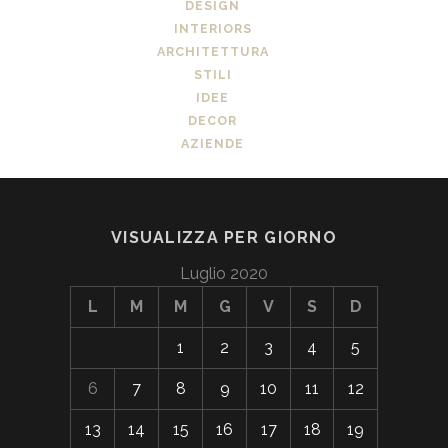
DESIGN
INTERIORS
ARCHITETTURA
STILI
IDEE
DECOR
AZIENDE
VISUALIZZA PER GIORNO
Luglio 2020
L
M
M
G
V
S
D
1
2
3
4
5
6
7
8
9
10
11
12
13
14
15
16
17
18
19