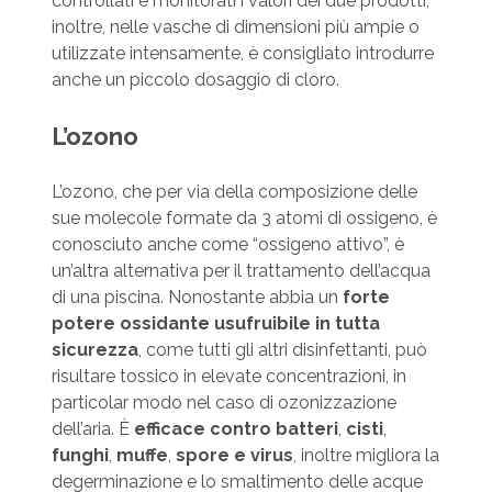
controllati e monitorati i valori dei due prodotti;
inoltre, nelle vasche di dimensioni più ampie o
utilizzate intensamente, è consigliato introdur­re
anche un piccolo dosaggio di cloro.
L’ozono
L’ozono, che per via della composizione delle
sue molecole formate da 3 atomi di ossigeno, è
conosciuto anche come “ossigeno attivo”, è
un’altra alternativa per il trattamento dell’acqua
di una piscina. Nonostante abbia un
forte
potere os­sidante usufruibile in tutta
sicurezza
, come tutti gli altri di­sinfettanti, può
risultare tossico in elevate concentrazioni, in
particolar modo nel caso di ozonizzazione
dell’aria. È
ef­ficace contro batteri
,
cisti
,
funghi
,
muffe
,
spore e virus
, inol­tre migliora la
degerminazione e lo smaltimento delle acque