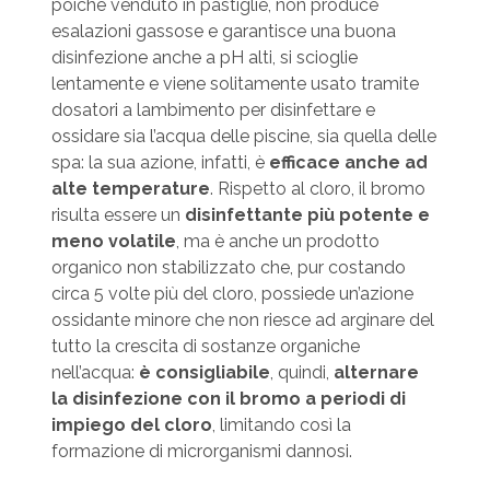
poiché venduto in pastiglie, non produce
esalazioni gassose e garantisce una buona
disinfezione anche a pH alti, si scioglie
lentamen­te e viene solitamente usato tramite
dosatori a lambimento per disinfettare e
ossidare sia l’acqua delle piscine, sia quella del­le
spa: la sua azione, infatti, è
efficace anche ad
alte tempe­rature
. Rispetto al cloro, il bromo
risulta essere un
disinfet­tante più potente e
meno volatile
, ma è anche un prodotto
organico non stabilizzato che, pur costando
circa 5 volte più del cloro, possiede un’azione
ossidante minore che non ri­esce ad arginare del
tutto la crescita di sostanze organiche
nell’acqua:
è consigliabile
, quindi,
alternare
la disinfezione con il bromo a periodi di
impiego del cloro
, limitando così la
formazione di microrganismi dannosi.