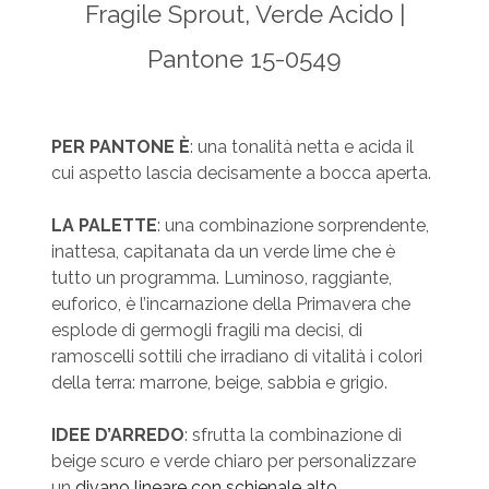
Fragile Sprout, Verde Acido |
Pantone 15-0549
PER PANTONE È
: una tonalità netta e acida il
cui aspetto lascia decisamente a bocca aperta.
LA PALETTE
: una combinazione sorprendente,
inattesa, capitanata da un verde lime che è
tutto un programma. Luminoso, raggiante,
euforico, è l’incarnazione della Primavera che
esplode di germogli fragili ma decisi, di
ramoscelli sottili che irradiano di vitalità i colori
della terra: marrone, beige, sabbia e grigio.
IDEE D’ARREDO
: sfrutta la combinazione di
beige scuro e verde chiaro per personalizzare
un
divano lineare con schienale alto