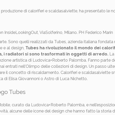
a produzione di caloriferi e scaldasalviette, ha presentato le 
on InsideLookingOut, ViaSolferino, Milano. PH Federico Marin
rte. Sono quelli realizzati da Tubes, azienda italiana fondata 
e e al design,
Tubes ha rivoluzionato il mondo dei calori
, i radiatori si sono trasformati in oggetti di arredo.
La 
rezione artistica di Ludovica+Roberto Palomba. Fanno parte del
mai entrati nell’Olimpo delle collezioni di design. Un passo ulte
re il concetto di riscaldamento. Caloriferi e scaldasalviette 
a di Elisa Giovannoni o Astro di Luca Nichetto.
logo Tubes
 Mobile, curato da Ludovica+Roberto Palomba, e nell’esposi
novità, alcune delle icone del design che hanno fatto la storia 