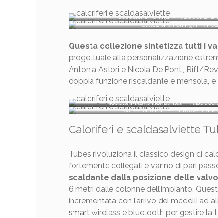
Collezione I Ching, PH. Beppe Br
Collezione I Ching, PH. Fe
Questa collezione sintetizza tutti i va
progettuale alla personalizzazione estrem
Antonia Astori e Nicola De Ponti, Rift/Re
doppia funzione riscaldante e mensola, e
Modello Milano Horizontal, PH. Beppe
Modello Soho/electrical, PH. Beppe 
Collezione Rift, PH. Beppe Bran
Caloriferi e scaldasalviette Tu
Tubes rivoluziona il classico design di cal
fortemente collegati e vanno di pari passo.
scaldante dalla posizione delle valvo
6 metri dalle colonne dell’impianto. Questo
incrementata con l’arrivo dei modelli ad a
smart
wireless e bluetooth per gestire la 