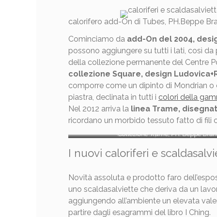
calorifero add-On di Tubes, PH.Beppe B
Cominciamo da
add-On del 2004, desi
possono aggiungere su tutti i lati, così d
della collezione permanente del Centre Pom
collezione Square, design Ludovica
comporre come un dipinto di Mondrian o di 
piastra, declinata in tutti i
colori della ga
Nel 2012 arriva la
linea Trame, disegna
ricordano un morbido tessuto fatto di fili c
Collezione Square, PH. Beppe Bra
Collezione Trame, PH. Beppe Bra
I nuovi caloriferi e scaldasal
Novità assoluta e prodotto faro dell’espo
uno scaldasalviette che deriva da un lavoro
aggiungendo all’ambiente un elevata valenza 
partire dagli esagrammi del libro I Ching.