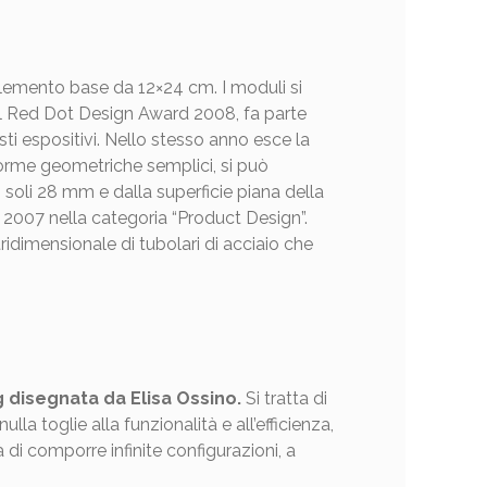
lemento base da 12×24 cm. I moduli si
del Red Dot Design Award 2008, fa parte
ti espositivi. Nello stesso anno esce la
 forme geometriche semplici, si può
 soli 28 mm e dalla superficie piana della
 2007 nella categoria “Product Design”.
tridimensionale di tubolari di acciaio che
g disegnata da Elisa Ossino.
Si tratta di
a toglie alla funzionalità e all’efficienza,
à di comporre infinite configurazioni, a