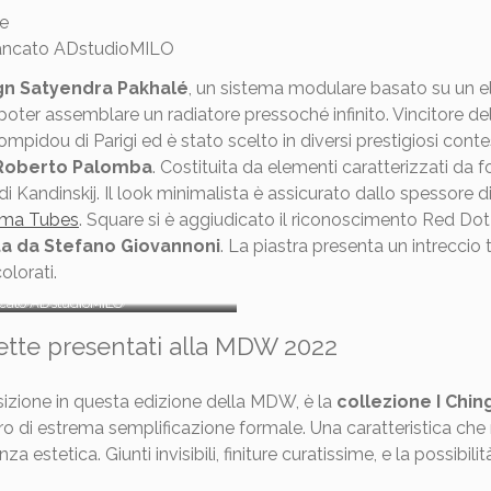
rancato ADstudioMILO
gn Satyendra Pakhalé
, un sistema modulare basato su un e
a poter assemblare un radiatore pressoché infinito. Vincitore 
pidou di Parigi ed è stato scelto in diversi prestigiosi contes
+Roberto Palomba
. Costituita da elementi caratterizzati da
Kandinskij. Il look minimalista è assicurato dallo spessore di
mma Tubes
. Square si è aggiudicato il riconoscimento Red Dot
ta da Stefano Giovannoni
. La piastra presenta un intreccio 
olorati.
ncato ADstudioMILO
ncato ADstudioMILO
viette presentati alla MDW 2022
sizione in questa edizione della MDW, è la
collezione I Chin
 di estrema semplificazione formale. Una caratteristica che null
estetica. Giunti invisibili, finiture curatissime, e la possibilit