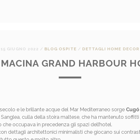
15 GIUGNO 2022
/
BLOG OSPITE
/
DETTAGLI HOME DECOR
 MACINA GRAND HARBOUR HO
I secolo e le brillante acque del Mar Mediterraneo sorge
Cugó
di Sanglea, culla della stoira maltese, che ha mantenuto soffitti 
io che occupava in precedenza gli spazi dell’hotel.
 con dettagli architettonici minimalisti che giocano sui contras
tutto questo e molto altro.