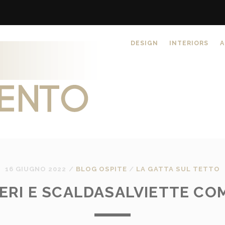
DESIGN
INTERIORS
A
16 GIUGNO 2022
/
BLOG OSPITE
/
LA GATTA SUL TETTO
ERI E SCALDASALVIETTE CO