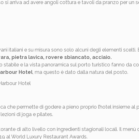
o si arriva ad avere angoli cottura e tavoli da pranzo per un 
ivani italiani e su misura sono solo alcuni degli elementi scelti
ra, pietra lavica, rovere sbiancato, acciaio.
lo stabile e la vista panoramica sul porto turistico fanno da 
arbour Hotel
, ma questo è dato dalla natura del posto.
cca che permette di godere a pieno proprio l’hotel insieme al 
lezioni di joga e pilates.
istorante di alto livello con ingredienti stagionali locali. Il m
19 al World Luxury Restaurant Awards.