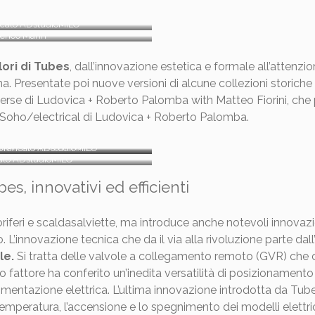
ancato ADstudioMILO
derico Marin
lori di Tubes
, dall’innovazione estetica e formale all’attenzion
a. Presentate poi nuove versioni di alcune collezioni storich
verse di Ludovica + Roberto Palomba with Matteo Fiorini, che
 Soho/electrical di Ludovica + Roberto Palomba.
 Brancato ADstudioMILO
Brancato ADstudioMILO
cato ADstudioMILO
bes, innovativi ed efficienti
oriferi e scaldasalviette, ma introduce anche notevoli innovazio
 L’innovazione tecnica che da il via alla rivoluzione parte dall
le.
Si tratta delle valvole a collegamento remoto (GVR) che co
 fattore ha conferito un’inedita versatilità di posizionamento 
limentazione elettrica. L’ultima innovazione introdotta da Tube
temperatura, l’accensione e lo spegnimento dei modelli elettric