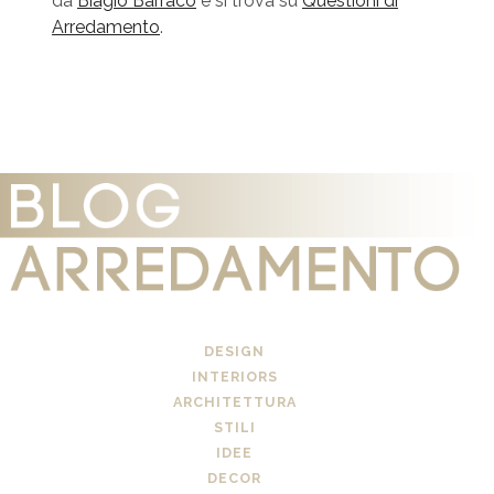
da
Biagio Barraco
e si trova su
Questioni di
Arredamento
.
DESIGN
INTERIORS
ARCHITETTURA
STILI
IDEE
DECOR