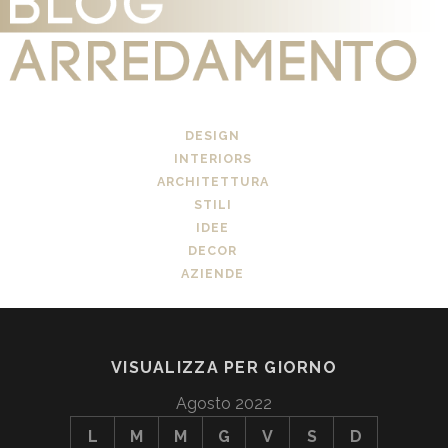
DESIGN
INTERIORS
ARCHITETTURA
STILI
IDEE
DECOR
AZIENDE
VISUALIZZA PER GIORNO
Agosto 2022
L
M
M
G
V
S
D