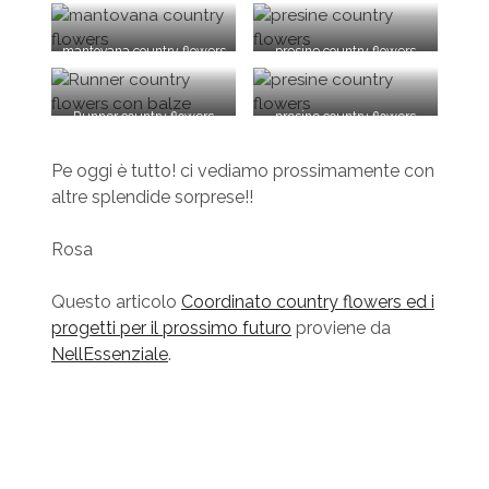
mantovana country flowers
presine country flowers
Runner country flowers
presine country flowers
con balze
Pe oggi è tutto! ci vediamo prossimamente con
altre splendide sorprese!!
Rosa
Questo articolo
Coordinato country flowers ed i
progetti per il prossimo futuro
proviene da
NellEssenziale
.