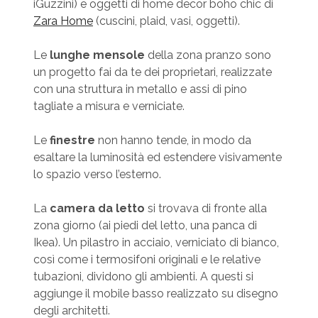
iGuzzini) e oggetti di home decor boho chic di
Zara Home
(cuscini, plaid, vasi, oggetti).
Le
lunghe mensole
della zona pranzo sono
un progetto fai da te dei proprietari, realizzate
con una struttura in metallo e assi di pino
tagliate a misura e verniciate.
Le
finestre
non hanno tende, in modo da
esaltare la luminosità ed estendere visivamente
lo spazio verso l’esterno.
La
camera da letto
si trovava di fronte alla
zona giorno (ai piedi del letto, una panca di
Ikea). Un pilastro in ​​acciaio, verniciato di bianco,
così come i termosifoni originali e le relative
tubazioni, dividono gli ambienti. A questi si
aggiunge il mobile basso realizzato su disegno
degli architetti.