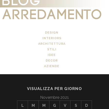
DESIGN
INTERIORS
ARCHITETTURA
STILI
IDEE
DECOR
AZIENDE
VISUALIZZA PER GIORNO
Novembre 2021
L
M
M
G
V
S
D