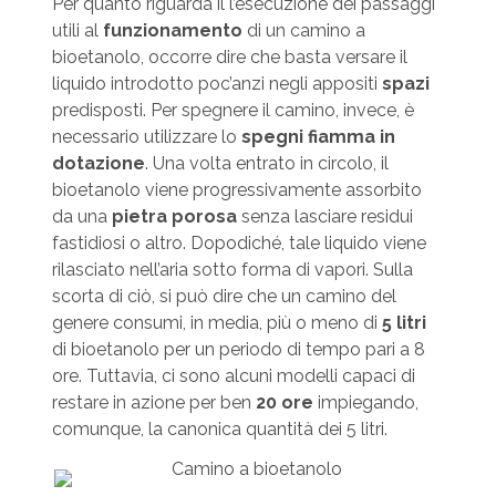
Per quanto riguarda il l’esecuzione dei passaggi
utili al
funzionamento
di un camino a
bioetanolo, occorre dire che basta versare il
liquido introdotto poc’anzi negli appositi
spazi
predisposti. Per spegnere il camino, invece, è
necessario utilizzare lo
spegni fiamma in
dotazione
. Una volta entrato in circolo, il
bioetanolo viene progressivamente assorbito
da una
pietra porosa
senza lasciare residui
fastidiosi o altro. Dopodiché, tale liquido viene
rilasciato nell’aria sotto forma di vapori. Sulla
scorta di ciò, si può dire che un camino del
genere consumi, in media, più o meno di
5 litri
di bioetanolo per un periodo di tempo pari a 8
ore. Tuttavia, ci sono alcuni modelli capaci di
restare in azione per ben
20 ore
impiegando,
comunque, la canonica quantità dei 5 litri.