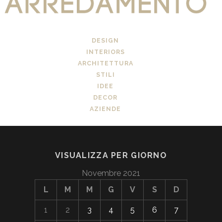
DESIGN
INTERIORS
ARCHITETTURA
STILI
IDEE
DECOR
AZIENDE
VISUALIZZA PER GIORNO
Novembre 2021
L
M
M
G
V
S
D
1
2
3
4
5
6
7